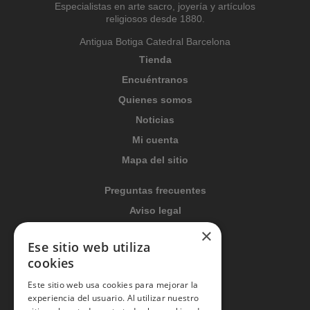
Especialistas en arte sacro, joyería y artículos
religiosos desde 1880.
Antigua Botiga Catedral Barcelona
Tienda
Encuéntranos
Quienes somos
Noticias
Mi cuenta
Mapa del sitio
Preguntas frecuentes
Aviso legal
Condiciones generales
×
Ese sitio web utiliza
Política de privacidad
cookies
Política de cookies
Este sitio web usa cookies para mejorar la
Política Integrada
experiencia del usuario. Al utilizar nuestro