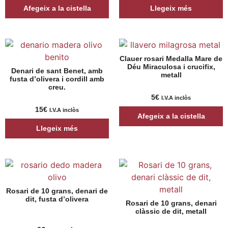
Afegeix a la cistella
Llegeix més
Clauer rosari Medalla Mare de
Déu Miraculosa i crucifix,
Denari de sant Benet, amb
metall
fusta d’olivera i cordill amb
creu.
5
€
I.V.A inclòs
15
€
I.V.A inclòs
Afegeix a la cistella
Llegeix més
Rosari de 10 grans, denari de
dit, fusta d’olivera
Rosari de 10 grans, denari
clàssic de dit, metall