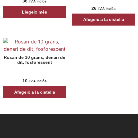
3
€
I.V.A inclòs
2
€
I.V.A inclòs
Llegeix més
Afegeix a la cistella
Rosari de 10 grans, denari de
dit, fosforescent
1
€
I.V.A inclòs
Afegeix a la cistella