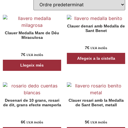
Clauer denari amb Medalla de
Sant Benet
Clauer Medalla Mare de Déu
Miraculosa
7
€
I.V.A inclòs
7
€
I.V.A inclòs
Afegeix a la cistella
Llegeix més
Desenari de 10 grans, rosari
Clauer rosari amb la Medalla
de dit, grans efecte mareperla
de Sant Benet, metall
6
€
5
€
I.V.A inclòs
I.V.A inclòs