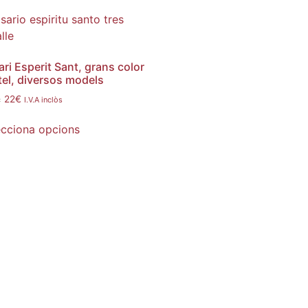
ri Esperit Sant, grans color
tel, diversos models
22
€
I.V.A inclòs
:
ecciona opcions