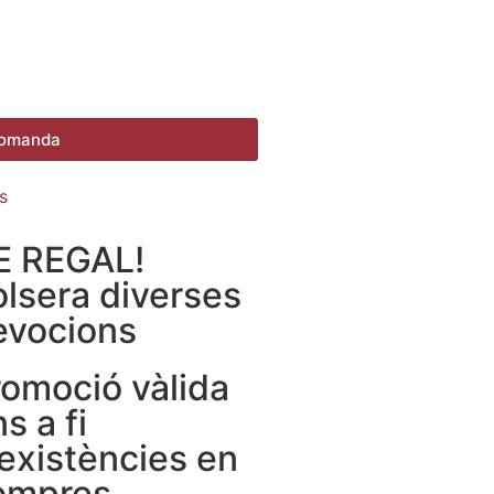
 comanda
s
E REGAL!
olsera diverses
evocions
romoció vàlida
ns a fi
existències en
ompres