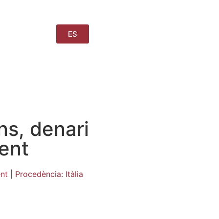
ES
ns, denari
cent
nt | Procedència: Itàlia