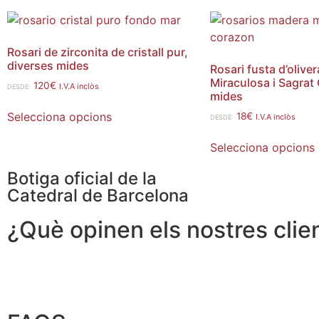
Rosari de zirconita de cristall pur,
diverses mides
Rosari fusta d’olive
Miraculosa i Sagrat
120
€
I.V.A inclòs
DESDE:
mides
Selecciona opcions
18
€
I.V.A inclòs
DESDE:
Selecciona opcions
Botiga oficial de la
Catedral de Barcelona
¿Què opinen els nostres clie