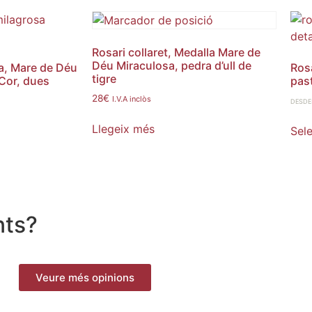
Rosari collaret, Medalla Mare de
Déu Miraculosa, pedra d’ull de
ra, Mare de Déu
Rosa
tigre
 Cor, dues
pas
28
€
I.V.A inclòs
DESDE
Llegeix més
Sel
nts?
Veure més opinions