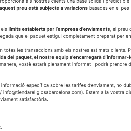
roporciona als nostres clients una base sòlida i predictible 
aquest preu està subjecte a variacions
basades en el pes 
 els
límits establerts per l’empresa d’enviaments
, el preu
egada que el paquet estigui completament preparat per env
n totes les transaccions amb els nostres estimats clients. P
mida del paquet, el nostre equip s’encarregarà d’informar
 manera, vostè estarà plenament informat i podrà prendre 
 informació específica sobre les tarifes d’enviament, no d
/ info@tiendareligiosabarcelona.com). Estem a la vostra di
nviament satisfactòria.
.