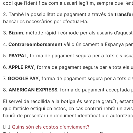
codi que l’identifica com a usuari legítim, sempre que l’e
2. També la possibilitat de pagament a través de
transfe
bancàries necessàries per efectuar-la.
3.
Bizum
, mètode ràpid i còmode per als usuaris d’aquest
4.
Contrareemborsament
vàlid únicament a Espanya peni
5.
PAYPAL
, forma de pagament segura per a tots els usua
6.
APPLE PAY
, forma de pagament segura per a tots els u
7.
GOOGLE PAY
, forma de pagament segura per a tots els
8.
AMERICAN EXPRESS
, forma de pagament acceptada per
El servei de recollida a la botiga és sempre gratuït, esta
que l’article estigui en estoc, en cas contrari rebrà un av
haurà de presentar un document identificatiu o autoritz
Quins són els costos d'enviament?