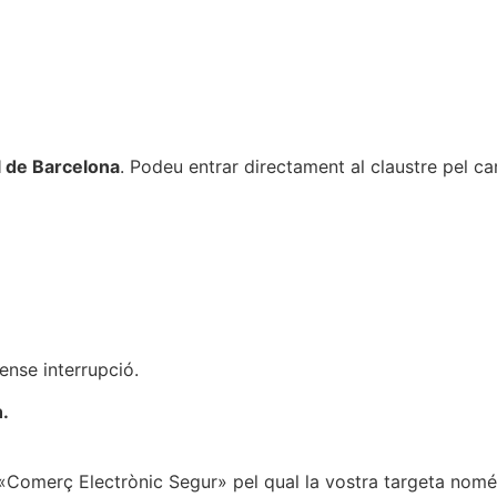
l de Barcelona
. Podeu entrar directament al claustre pel car
ense interrupció
.
h.
Comerç Electrònic Segur» pel qual la vostra targeta només 