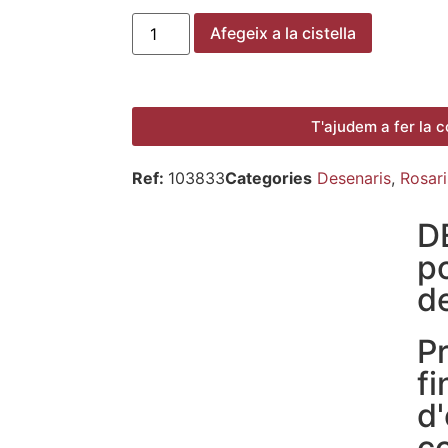
Afegeix a la cistella
T'ajudem a fer la
Ref:
103833
Categories
Desenaris
,
Rosari
D
p
d
P
fi
d'
c