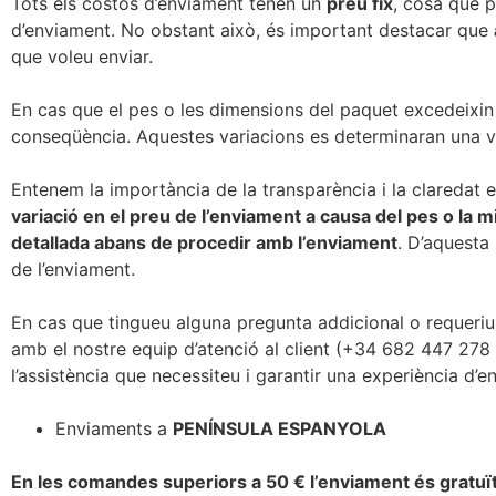
Tots els costos d’enviament tenen un
preu fix
, cosa que p
d’enviament. No obstant això, és important destacar que
que voleu enviar.
En cas que el pes o les dimensions del paquet excedeixin
conseqüència. Aquestes variacions es determinaran una v
Entenem la importància de la transparència i la claredat e
variació en el preu de l’enviament a causa del pes o la 
detallada abans de procedir amb l’enviament
. D’aquesta
de l’enviament.
En cas que tingueu alguna pregunta addicional o requeriu
amb el nostre equip d’atenció al client (+34 682 447 278 
l’assistència que necessiteu i garantir una experiència d’e
Enviaments a
PENÍNSULA ESPANYOLA
En les comandes superiors a 50 € l’enviament és gratuït