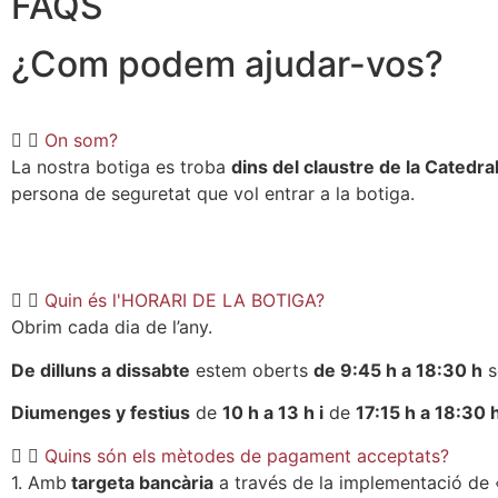
FAQS
¿Com podem ajudar-vos?
On som?
La nostra botiga es troba
dins del claustre de la Catedra
persona de seguretat que vol entrar a la botiga.
Quin és l'HORARI DE LA BOTIGA?
Obrim cada dia de l’any.
De dilluns a dissabte
estem oberts
de 9:45 h a 18:30 h
s
Diumenges y festius
de
10 h a 13 h i
de
17:15 h a 18:30 
Quins són els mètodes de pagament acceptats?
1. Amb
targeta bancària
a través de la implementació de «