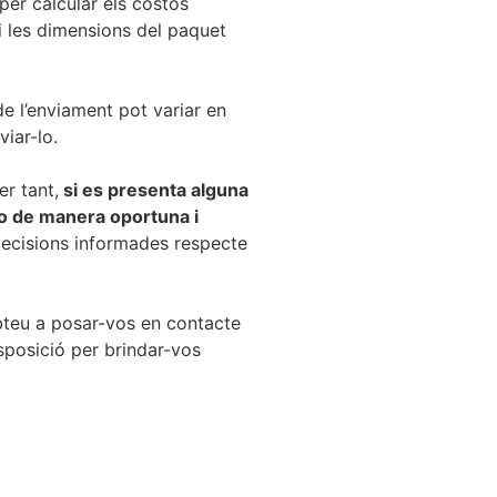
per calcular els costos
i les dimensions del paquet
 de l’enviament pot variar en
iar-lo.
er tant,
si es presenta alguna
-lo de manera oportuna i
decisions informades respecte
ubteu a posar-vos en contacte
sposició per brindar-vos