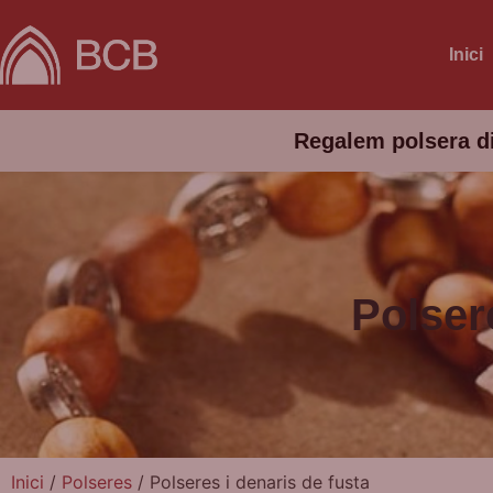
Inici
Regalem polsera d
Polser
Inici
/
Polseres
/ Polseres i denaris de fusta