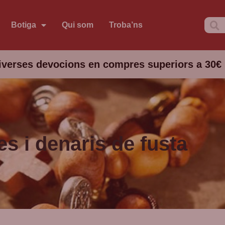
Botiga
Qui som
Troba’ns
iverses devocions en compres superiors a 30€
es i denaris de fusta