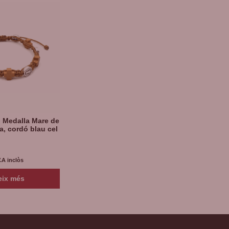
, Medalla Mare de
a, cordó blau cel
V.A inclòs
eix més