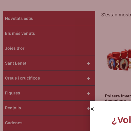
S'estan mostr
Novetats estiu
Els més venuts
Joies d'or
+
Sant Benet
+
Creus i crucifixos
+
Figures
Polsera imat
devocions, e
+
Penjolls
¿Vol
5
€
I.
Cadenes
Afegeix a