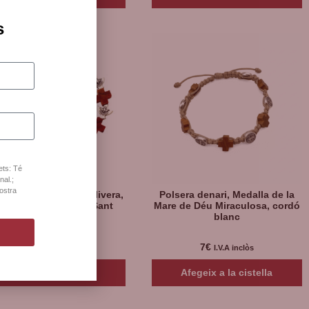
s
ets: Té
nal.;
nostra
ra elàstica fusta d’olivera,
Polsera denari, Medalla de la
perit Sant i Medalla Sant
Mare de Déu Miraculosa, cordó
Benet
blanc
7
€
7
€
I.V.A inclòs
I.V.A inclòs
Llegeix més
Afegeix a la cistella