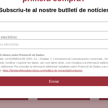
Subscriu-te al nostre butlletí de notície
 electrònic
ó bàsica sobre Protecció de Dades:
le: LA HORMIGA DE ORO, S.L.; Finalitat: 1: L'enviament de comunicacions comercials.; Dr
dir, rectificar i suprimir les dades, així com altres drets, com s'explica a la informació addicio
 addicional: Pot consultar la informació addicional i detallada sobre Protecció de Dades a la 
ca, creus de fusta
Polsera elàstica, boles de fusta
Polse
b:
https://tiendareligiosabarcelona.com/politica-de-privacidad/contactos
dalla Sant Benet
d’olivera, Medalla Sant Benet
Es
Enviar
7
€
V.A inclòs
I.V.A inclòs
eix més
Afegeix a la cistella