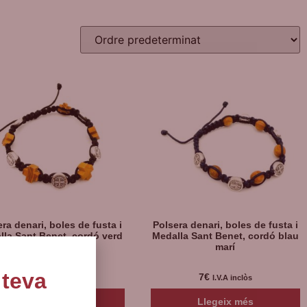
ra denari, boles de fusta i
Polsera denari, boles de fusta i
lla Sant Benet, cordó verd
Medalla Sant Benet, cordó blau
marí
 teva
7
€
7
€
I.V.A inclòs
I.V.A inclòs
Llegeix més
Llegeix més