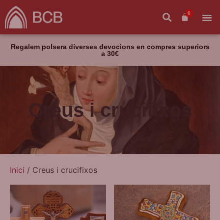
0
Regalem polsera diverses devocions en compres superiors
a 30€
Creus i crucifixos
Inici
/ Creus i crucifixos