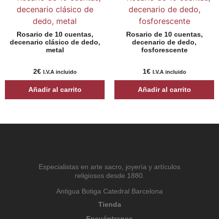
Rosario de 10 cuentas,
Rosario de 10 cuentas,
decenario clásico de dedo,
decenario de dedo,
metal
fosforescente
2
€
1
€
I.V.A incluido
I.V.A incluido
Añadir al carrito
Añadir al carrito
Especialistas en arte sacro, joyería y artículos
religiosos desde 1880.
Antigua Botiga Catedral Barcelona
Tienda
Encuéntranos