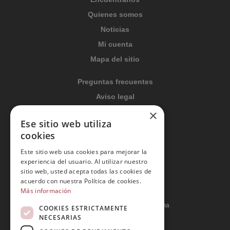
Quienes somos
Noticias
Mi cuenta
Mapa del sitio
Preguntas frecuentes
Aviso legal
Condiciones generales
×
Ese sitio web utiliza
Política de privacidad
cookies
Política de cookies
Este sitio web usa cookies para mejorar la
Política Integrada
experiencia del usuario. Al utilizar nuestro
Tratamiento de datos
sitio web, usted acepta todas las cookies de
acuerdo con nuestra Política de cookies.
Más información
Carrer del Duc, 12 - 08002 Barcelona
COOKIES ESTRICTAMENTE
NECESARIAS