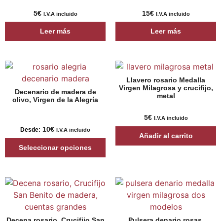
5
€
15
€
I.V.A incluido
I.V.A incluido
Leer más
Leer más
Llavero rosario Medalla
Virgen Milagrosa y crucifijo,
Decenario de madera de
metal
olivo, Virgen de la Alegría
5
€
I.V.A incluido
10
€
Desde:
I.V.A incluido
Añadir al carrito
Seleccionar opciones
Decena rosario, Crucifijo San
Pulsera denario rosas,