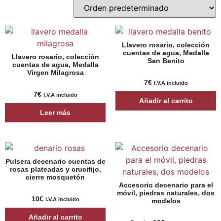
Llavero rosario, colección
cuentas de agua, Medalla
Llavero rosario, colección
San Benito
cuentas de agua, Medalla
Virgen Milagrosa
7
€
I.V.A incluido
7
€
I.V.A incluido
Añadir al carrito
Leer más
Pulsera decenario cuentas de
rosas plateadas y crucifijo,
cierre mosquetón
Accesorio decenario para el
móvil, piedras naturales, dos
10
€
I.V.A incluido
modelos
Añadir al carrito