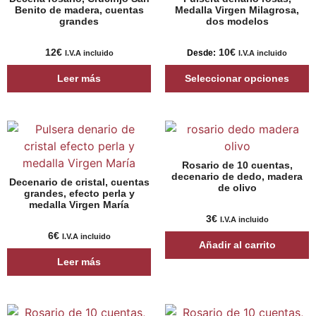
Benito de madera, cuentas
Medalla Virgen Milagrosa,
grandes
dos modelos
12
€
10
€
Desde:
I.V.A incluido
I.V.A incluido
Leer más
Seleccionar opciones
Rosario de 10 cuentas,
decenario de dedo, madera
Decenario de cristal, cuentas
de olivo
grandes, efecto perla y
medalla Virgen María
3
€
I.V.A incluido
6
€
I.V.A incluido
Añadir al carrito
Leer más