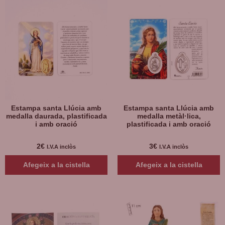
Estampa santa Llúcia amb
Estampa santa Llúcia amb
medalla daurada, plastificada
medalla metàl·lica,
i amb oració
plastificada i amb oració
2
€
3
€
I.V.A inclòs
I.V.A inclòs
Afegeix a la cistella
Afegeix a la cistella