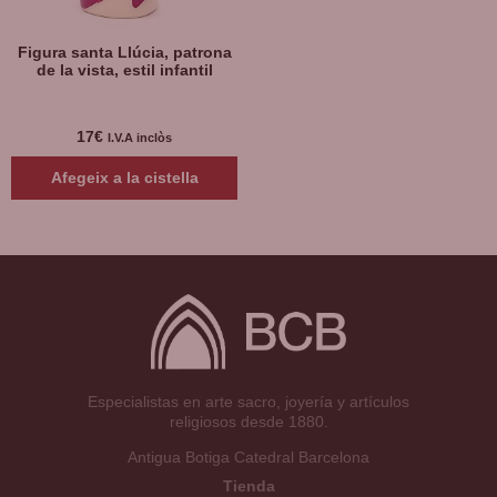
Figura santa Llúcia, patrona
de la vista, estil infantil
17
€
I.V.A inclòs
Afegeix a la cistella
Especialistas en arte sacro, joyería y artículos
religiosos desde 1880.
Antigua Botiga Catedral Barcelona
Tienda