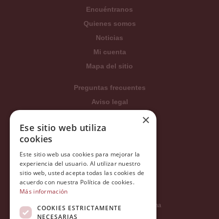
Encuéntranos
Quienes somos
Noticias
Mi cuenta
Mapa del sitio
Preguntas frecuentes
Aviso legal
×
Condiciones generales
Ese sitio web utiliza
Política de privacidad
cookies
Política de cookies
Este sitio web usa cookies para mejorar la
Política Integrada
experiencia del usuario. Al utilizar nuestro
sitio web, usted acepta todas las cookies de
Tratamiento de datos
acuerdo con nuestra Política de cookies.
Más información
Carrer del Duc, 12 - 08002 Barcelona
COOKIES ESTRICTAMENTE
NECESARIAS