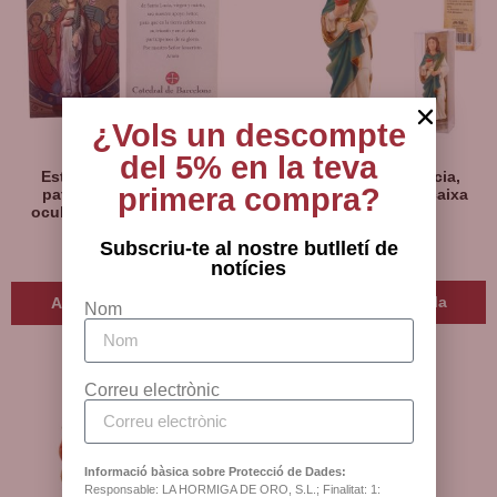
¿Vols un descompte
del 5% en la teva
Estampa santa Llúcia,
Figura de santa Llúcia,
primera compra?
patrona de modistes i
patrona de la vista, caixa
oculistes, amb oració en
plàstic, 11 cm
castellà
Subscriu-te al nostre butlletí de
15
€
1
€
I.V.A inclòs
I.V.A inclòs
notícies
Afegeix a la cistella
Afegeix a la cistella
Nom
Correu electrònic
Informació bàsica sobre Protecció de Dades:
Responsable: LA HORMIGA DE ORO, S.L.; Finalitat: 1: