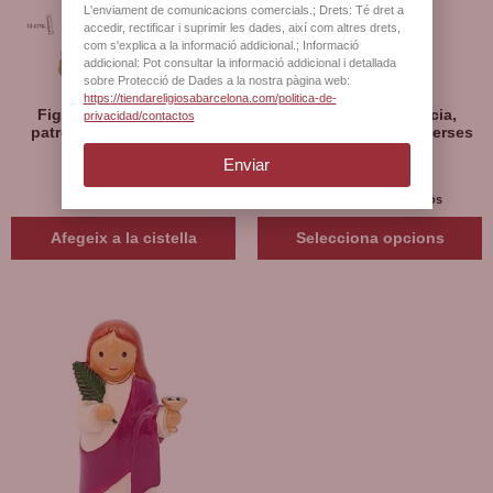
L'enviament de comunicacions comercials.; Drets: Té dret a
accedir, rectificar i suprimir les dades, així com altres drets,
com s'explica a la informació addicional.; Informació
addicional: Pot consultar la informació addicional i detallada
sobre Protecció de Dades a la nostra pàgina web:
https://tiendareligiosabarcelona.com/politica-de-
Figura de santa Llúcia,
Figura de santa Llúcia,
privacidad/contactos
patrona modistes, 13 cm
patrona dels cecs, diverses
mides
Enviar
21
€
40
€
Desde:
I.V.A inclòs
I.V.A inclòs
Afegeix a la cistella
Selecciona opcions