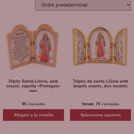
Díptic Santa Llúcia, amb
Tríptic de santa Llúcia amb
oració, capella «Protegeix-
àngels orants, dos models
me»
9
€
7
€
Desde:
I.V.A inclòs
I.V.A inclòs
Afegeix a la cistella
Selecciona opcions