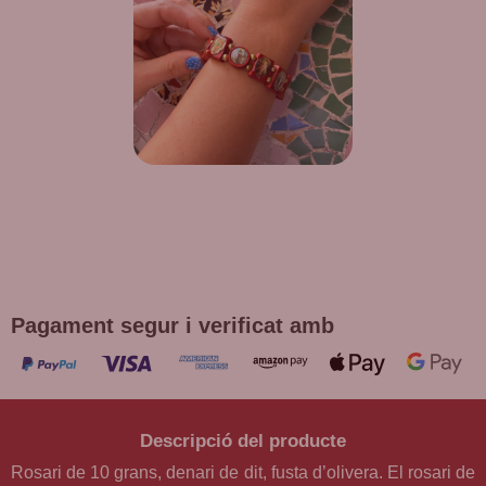
DE REGAL! POLSERA DIVERSES
DEVOCIONS
Promoció vàlida fins a fi d'existències en compres superiors a
30 €
Pagament segur i verificat amb
Descripció del producte
Rosari de 10 grans, denari de dit, fusta d’olivera. El rosari de