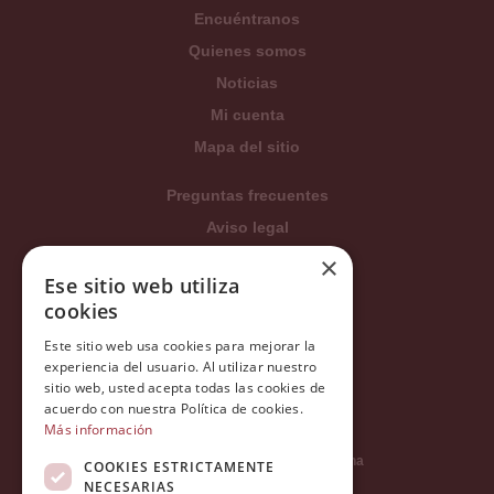
Encuéntranos
Quienes somos
Noticias
Mi cuenta
Mapa del sitio
Preguntas frecuentes
Aviso legal
×
Condiciones generales
Ese sitio web utiliza
Política de privacidad
cookies
Política de cookies
Este sitio web usa cookies para mejorar la
Política Integrada
experiencia del usuario. Al utilizar nuestro
sitio web, usted acepta todas las cookies de
Tratamiento de datos
acuerdo con nuestra Política de cookies.
Más información
Carrer del Duc, 12 - 08002 Barcelona
COOKIES ESTRICTAMENTE
NECESARIAS