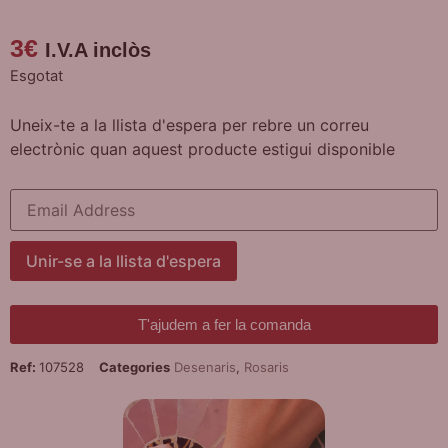
3
€
I.V.A inclòs
Esgotat
Uneix-te a la llista d'espera per rebre un correu
electrònic quan aquest producte estigui disponible
Enter
your
email
address
to
Unir-se a la llista d'espera
join
the
waitlist
for
T'ajudem a fer la comanda
this
product
Ref:
107528
Categories
Desenaris
,
Rosaris