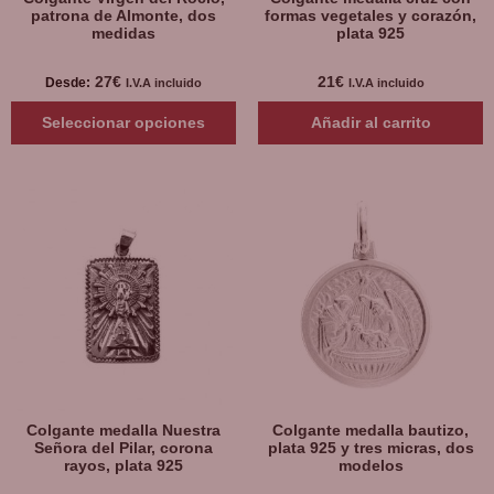
patrona de Almonte, dos
formas vegetales y corazón,
medidas
plata 925
27
€
21
€
Desde:
I.V.A incluido
I.V.A incluido
Seleccionar opciones
Añadir al carrito
Colgante medalla Nuestra
Colgante medalla bautizo,
Señora del Pilar, corona
plata 925 y tres micras, dos
rayos, plata 925
modelos