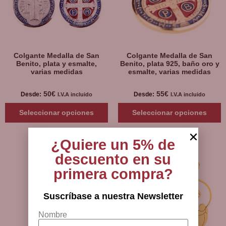
Colgante Medalla de San
Colgante Medalla de San
Benito, plata y esmalte,
Benito, plata 925, baño oro y
varias medidas
esmalte, varias medidas
50
€
55
€
Desde:
Desde:
I.V.A incluido
I.V.A incluido
Seleccionar opciones
Seleccionar opciones
¿Quiere un 5% de
descuento en su
primera compra?
Suscríbase a nuestra Newsletter
Nombre