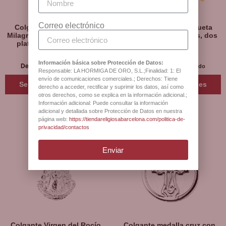
Correo electrónico
Colgante Medalla Virgen
Colgante medalla silueta
Milagrosa, enmarque calado,
Virgen con Niño Jesús, dos
plata 925, dos modelos
modelos
Información básica sobre Protección de Datos:
64
€
25
€
Desde:
Desde:
I.V.A incluido
I.V.A incluido
Responsable: LA HORMIGA DE ORO, S.L.;Finalidad: 1: El
envío de comunicaciones comerciales.; Derechos: Tiene
Seleccionar opciones
Seleccionar opciones
derecho a acceder, rectificar y suprimir los datos, así como
otros derechos, como se explica en la información adicional.;
Información adicional: Puede consultar la información
adicional y detallada sobre Protección de Datos en nuestra
página web:
https://tiendareligiosabarcelona.com/politica-de-
privacidad/contactos
Enviar
Colgante Virgen del Rocío,
Colgante medalla cruz con