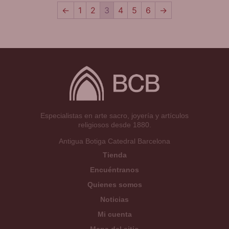
←
1
2
3
4
5
6
→
Especialistas en arte sacro, joyería y artículos
religiosos desde 1880.
Antigua Botiga Catedral Barcelona
Tienda
Encuéntranos
Quienes somos
Noticias
Mi cuenta
Mapa del sitio