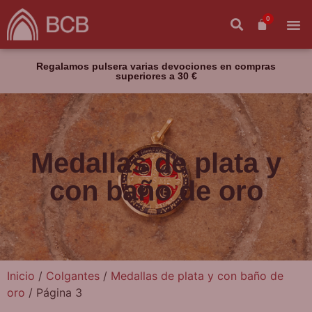
0
Regalamos pulsera varias devociones en compras
superiores a 30 €
Medallas de plata y
con baño de oro
Inicio
/
Colgantes
/
Medallas de plata y con baño de
oro
/ Página 3