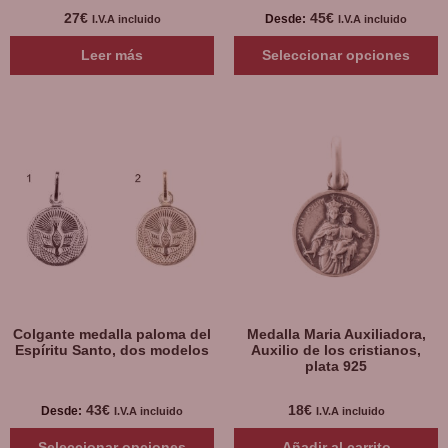
27
€
45
€
Desde:
I.V.A incluido
I.V.A incluido
Leer más
Seleccionar opciones
Colgante medalla paloma del
Medalla Maria Auxiliadora,
Espíritu Santo, dos modelos
Auxilio de los cristianos,
plata 925
43
€
18
€
Desde:
I.V.A incluido
I.V.A incluido
Seleccionar opciones
Añadir al carrito