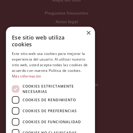
Preguntas frecuentes
Aviso legal
Condiciones generales
×
Ese sitio web utiliza
Política de privacidad
cookies
Política de cookies
Este sitio web usa cookies para mejorar la
Política Integrada
experiencia del usuario. Al utilizar nuestro
Tratamiento de datos
sitio web, usted acepta todas las cookies de
acuerdo con nuestra Política de cookies.
Más información
Carrer del Duc, 12 - 08002 Barcelona
COOKIES ESTRICTAMENTE
NECESARIAS
COOKIES DE RENDIMIENTO
info@tiendareligiosabcb.com
COOKIES DE PREFERENCIAS
COOKIES DE FUNCIONALIDAD
682 447 278
COOKIES NO CLASIFICADAS