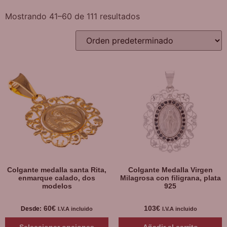
Mostrando 41–60 de 111 resultados
Colgante medalla santa Rita,
Colgante Medalla Virgen
enmarque calado, dos
Milagrosa con filigrana, plata
modelos
925
60
€
103
€
Desde:
I.V.A incluido
I.V.A incluido
Seleccionar opciones
Añadir al carrito