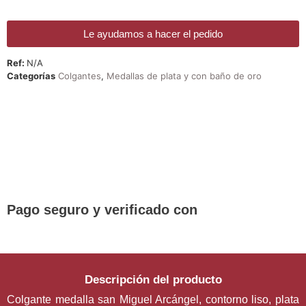
Le ayudamos a hacer el pedido
Ref:
N/A
Categorías
Colgantes
,
Medallas de plata y con baño de oro
¡DE REGALO! PULSERA VARIAS
DEVOCIONES
Promoción válida hasta fin de existencias en compras
superiores a 30 €
Pago seguro y verificado con
Descripción del producto
Colgante medalla san Miguel Arcángel, contorno liso, plata