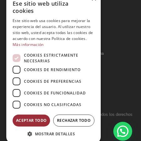
Ese sitio web utiliza
Política de privacidad
cookies
Política de cookies
Este sitio web usa cookies para mejorar la
Política Integrada
experiencia del usuario. Al utilizar nuestro
Tratamiento de datos
sitio web, usted acepta todas las cookies de
acuerdo con nuestra Política de cookies.
Más información
Carrer del Duc, 12 - 08002 Barcelona
COOKIES ESTRICTAMENTE
NECESARIAS
COOKIES DE RENDIMIENTO
info@tiendareligiosabcb.com
COOKIES DE PREFERENCIAS
COOKIES DE FUNCIONALIDAD
682 447 278
COOKIES NO CLASIFICADAS
Copyright 2026 © LA HORMIGA DE ORO S.L. - Todos los derechos
ACEPTAR TODO
RECHAZAR TODO
reservados.
MOSTRAR DETALLES