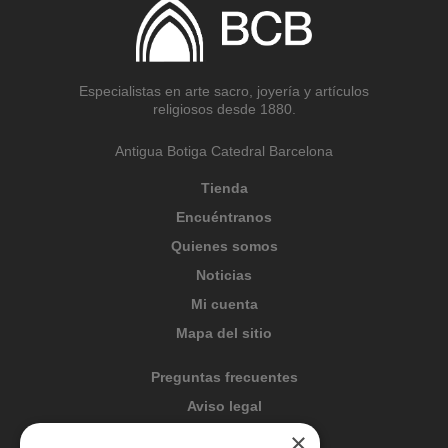
Especialistas en arte sacro, joyería y artículos
religiosos desde 1880.
Antigua Botiga Catedral Barcelona
Tienda
Encuéntranos
Quienes somos
Noticias
Mi cuenta
Mapa del sitio
Preguntas frecuentes
Aviso legal
Condiciones generales
×