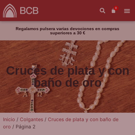
0
Regalamos pulsera varias devociones en compras
superiores a 30 €
Cruces de plata y con
baño de oro
Inicio
/
Colgantes
/
Cruces de plata y con baño de
oro
/ Página 2