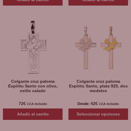
Colgante cruz paloma
Colgante cruz paloma
Espíritu Santo con olivo,
Espíritu Santo, plata 925, dos
estilo calado
modelos
72
€
42
€
Desde:
I.V.A incluido
I.V.A incluido
Añadir al carrito
Seleccionar opciones