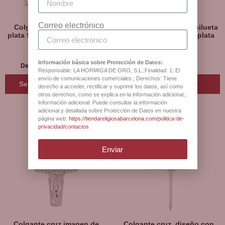
Correo electrónico
Colgante cruz con árbol,
Colgante cruz diseño silueta
plata 925 y baño de oro, dos
con contorno ancho, plata
modelos
925
Información básica sobre Protección de Datos:
39
€
17
€
Desde:
I.V.A incluido
I.V.A incluido
Responsable: LA HORMIGA DE ORO, S.L.;Finalidad: 1: El
envío de comunicaciones comerciales.; Derechos: Tiene
Seleccionar opciones
Leer más
derecho a acceder, rectificar y suprimir los datos, así como
otros derechos, como se explica en la información adicional.;
Información adicional: Puede consultar la información
adicional y detallada sobre Protección de Datos en nuestra
página web:
https://tiendareligiosabarcelona.com/politica-de-
privacidad/contactos
Enviar
Colgante cruz imagen de
Colgante cruz, diseño con