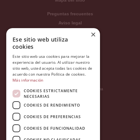
Preguntas frecuentes
Aviso legal
Condiciones generales
×
Ese sitio web utiliza
Política de privacidad
cookies
Política de cookies
Este sitio web usa cookies para mejorar la
Política Integrada
experiencia del usuario. Al utilizar nuestro
Tratamiento de datos
sitio web, usted acepta todas las cookies de
acuerdo con nuestra Política de cookies.
Más información
Carrer del Duc, 12 - 08002 Barcelona
COOKIES ESTRICTAMENTE
NECESARIAS
COOKIES DE RENDIMIENTO
info@tiendareligiosabcb.com
COOKIES DE PREFERENCIAS
COOKIES DE FUNCIONALIDAD
682 447 278
COOKIES NO CLASIFICADAS