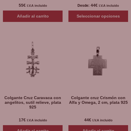
55
€
44
€
Desde:
I.V.A incluido
I.V.A incluido
Añadir al carrito
Seleccionar opciones
Colgante Cruz Caravaca con
Colgante cruz Crismón con
angelitos, sutil relieve, plata
Alfa y Omega, 2 cm, plata 925
925
17
€
44
€
I.V.A incluido
I.V.A incluido
Añadir al carrito
Añadir al carrito