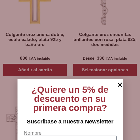
Colgante cruz ancha doble,
Colgante cruz circonitas
estilo calado, plata 925 y
brillantes con rosa, plata 925,
baño oro
dos medidas
83
€
33
€
Desde:
I.V.A incluido
I.V.A incluido
Añadir al carrito
Seleccionar opciones
¿Quiere un 5% de
descuento en su
primera compra?
Suscríbase a nuestra Newsletter
Nombre