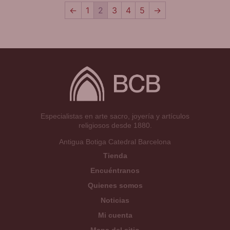
←
1
2
3
4
5
→
Especialistas en arte sacro, joyería y artículos
religiosos desde 1880.
Antigua Botiga Catedral Barcelona
Tienda
Encuéntranos
Quienes somos
Noticias
Mi cuenta
Mapa del sitio