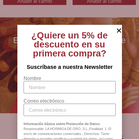
Añadir al carrito
Añadir al carrito
¿Quiere un 5% de
BCB - especialistas en arte
descuento en su
sacro, joyería y artículos
primera compra?
religiosos desde 1880
Suscríbase a nuestra Newsletter
Nombre
Antigua Botiga Catedral
Barcelona
Correo electrónico
Información básica sobre Protección de Datos:
Responsable: LA HORMIGA DE ORO, S.L.;Finalidad: 1: El
¿Qué opinan nuestros
envío de comunicaciones comerciales.; Derechos: Tiene
derecho a acceder, rectificar y suprimir los datos, así como