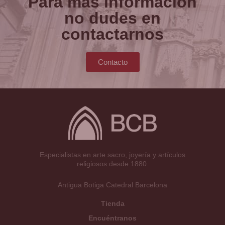
Para más información
no dudes en
contactarnos
Contacto
Especialistas en arte sacro, joyería y artículos
religiosos desde 1880.
Antigua Botiga Catedral Barcelona
Tienda
Encuéntranos