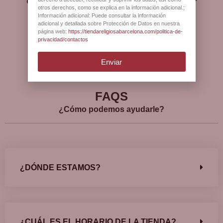
clientes?
otros derechos, como se explica en la información adicional.;
Información adicional: Puede consultar la información
adicional y detallada sobre Protección de Datos en nuestra
página web:
https://tiendareligiosabarcelona.com/politica-de-
privacidad/contactos
Ver más opiniones
Enviar
FAQS
¿Cómo podemos ayudarle?
¿DÓNDE ESTAMOS?
¿CUÁL ES EL HORARIO DE LA TIENDA?