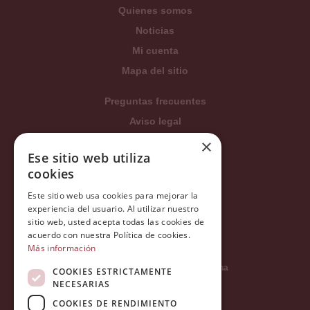
Quienes somos
Noticias
Mi cuenta
Mapa del sitio
Preguntas frecuentes
Aviso legal
Condiciones generales
×
Ese sitio web utiliza
Política de privacidad
cookies
Política de cookies
Este sitio web usa cookies para mejorar la
Política Integrada
experiencia del usuario. Al utilizar nuestro
Tratamiento de datos
sitio web, usted acepta todas las cookies de
acuerdo con nuestra Política de cookies.
Más información
Carrer del Duc, 12 - 08002 Barcelona
COOKIES ESTRICTAMENTE
NECESARIAS
COOKIES DE RENDIMIENTO