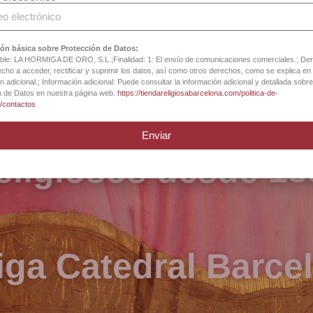
ón básica sobre Protección de Datos:
le: LA HORMIGA DE ORO, S.L.;Finalidad: 1: El envío de comunicaciones comerciales.; De
cho a acceder, rectificar y suprimir los datos, así como otros derechos, como se explica en 
n adicional.; Información adicional: Puede consultar la información adicional y detallada sobre
n de Datos en nuestra página web:
https://tiendareligiosabarcelona.com/politica-de-
d/contactos
tas en arte sacro, 
Enviar
religiosos desde 18
iga Catedral Barce