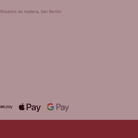
,
Rosarios de madera
,
San Benito
DE REGALO!
SERA VARIAS
EVOCIONES
álida hasta fin de existencias en
mpras superiores a 30 €