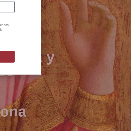
rechos:
la
joyería y
80
lona