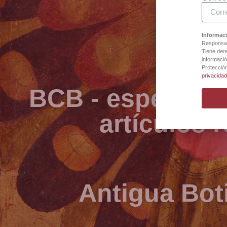
Informaci
Responsab
Tiene dere
informació
Protecció
privacida
BCB - especialis
artículos 
Antigua Bot