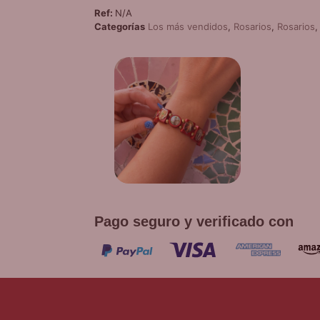
Ref:
N/A
Categorías
Los más vendidos
,
Rosarios
,
Rosarios
¡
PUL
D
Promoción v
co
Pago seguro y verificado con