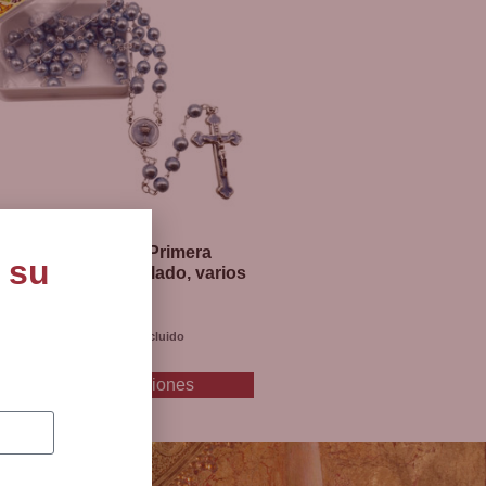
 vegetales. La medalla de San Benito y el
es de cuentas de madera, este rosario se
Rosario medalla Primera
 su
unión, cristal perlado, varios
colores
10
€
I.V.A incluido
DESDE:
Seleccionar opciones