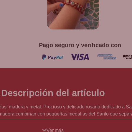
D
Promoción v
co
Pago seguro y verificado con
Descripción del artículo
das, madera y metal. Precioso y delicado rosario dedicado a S
e madera combinan con pequeñas medallas del Santo que separan
medalla de San Benito gravada en la parte central. Hecho en los
0.
Ver más