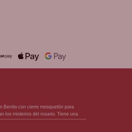
EVOCIONES
álida hasta fin de existencias en
mpras superiores a 30 €
an Benito con cierre mosquetón para
 los misterios del rosario. Tiene una
 talleres de Italia. Disponible en BCB,