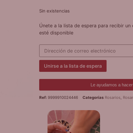
Sin existencias
Únete a la lista de espera para recibir u
esté disponible
Introduce
tu
dirección
de
correo
Unirse a la lista de espera
para
unirte
a
la
Le ayudamos a hacer 
lista
de
Ref:
9999910024446
Categorías
Rosarios
,
Rosa
espera
de
este
producto
¡
PUL