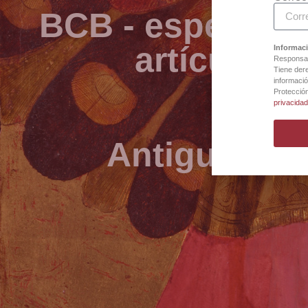
BCB - especialis
artículos 
Informaci
Responsab
Tiene dere
informació
Protecció
privacida
Antigua Bot