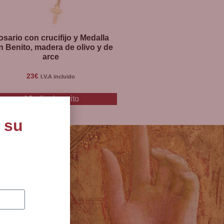
osario con crucifijo y Medalla
n Benito, madera de olivo y de
arce
23
€
I.V.A incluido
Añadir al carrito
 su