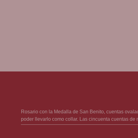
Rosario con la Medalla de San Benito, cuentas ovala
poder llevarlo como collar. Las cincuenta cuentas d
elaborada Cruz con Cristo crucificado en relieve y la 
tienda de artículos religiosos de Barcelona desde 188