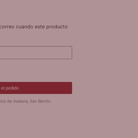
n correo cuando este producto
el pedido
rios de madera
,
San Benito
DE REGALO!
SERA VARIAS