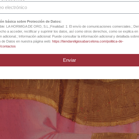
tas en arte sacro, 
religiosos desde 18
ón básica sobre Protección de Datos:
le: LA HORMIGA DE ORO, S.L.;Finalidad: 1: El envío de comunicaciones comerciales.; De
cho a acceder, rectificar y suprimir los datos, así como otros derechos, como se explica en 
n adicional.; Información adicional: Puede consultar la información adicional y detallada sobre
n de Datos en nuestra página web:
https://tiendareligiosabarcelona.com/politica-de-
d/contactos
Enviar
iga Catedral Barce