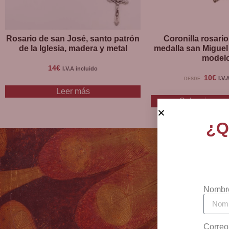
Rosario de san José, santo patrón
Coronilla rosari
de la Iglesia, madera y metal
medalla san Miguel
model
14
€
I.V.A incluido
10
€
I.V.
DESDE:
Leer más
Seleccionar 
¿Q
Nombr
Correo