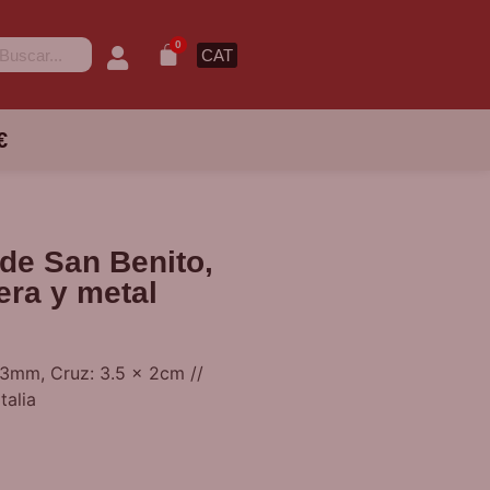
0
CAT
€
 de San Benito,
era y metal
 3mm, Cruz: 3.5 x 2cm //
talia