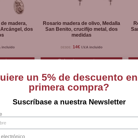
o de madera,
Rosario madera de olivo, Medalla
R
 Arcángel, dos
San Benito, crucifijo metal, dos
Sa
os
medidas
14
€
A incluido
I.V.A incluido
DESDE:
opciones
Seleccionar opciones
uiere un 5% de descuento en
primera compra?
Suscríbase a nuestra Newsletter
e
 electrónico