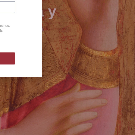
joyería y
80
rechos:
la
lona