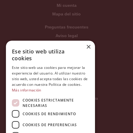
Mi cuenta
Mapa del sitio
Preguntas frecuentes
Aviso legal
×
Condiciones generales
Ese sitio web utiliza
Política de privacidad
cookies
Política de cookies
Este sitio web usa cookies para mejorar la
Política Integrada
experiencia del usuario. Al utilizar nuestro
sitio web, usted acepta todas las cookies de
Tratamiento de datos
acuerdo con nuestra Política de cookies.
Más información
Carrer del Duc, 12 - 08002 Barcelona
COOKIES ESTRICTAMENTE
NECESARIAS
COOKIES DE RENDIMIENTO
info@tiendareligiosabcb.com
COOKIES DE PREFERENCIAS