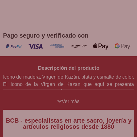
¡DE REGALO! PULSERA VARIAS
DEVOCIONES
Promoción válida hasta fin de existencias en compras
superiores a 30 €
Pago seguro y verificado con
Descripción del producto
Icono de madera, Virgen de Kazán, plata y esmalte de color.
El icono de la Virgen de Kazan que aquí se presenta
constituye una reproducción de alta calidad basada en una
de las imágenes más significativas del cristianismo oriental.
Ver más
Esta obra se inspira en la tradición bizantina, tanto en su
simbolismo como en el uso característico del color,
BCB - especialistas en arte sacro, joyería y
elementos esenciales en la iconografía sacra. El icono está
artículos religiosos desde 1880
disponible en tres tamaños distintos —pequeño (16 x 12
cm), mediano (20 x 15 cm) y grande (26 x 20 cm)—, lo que