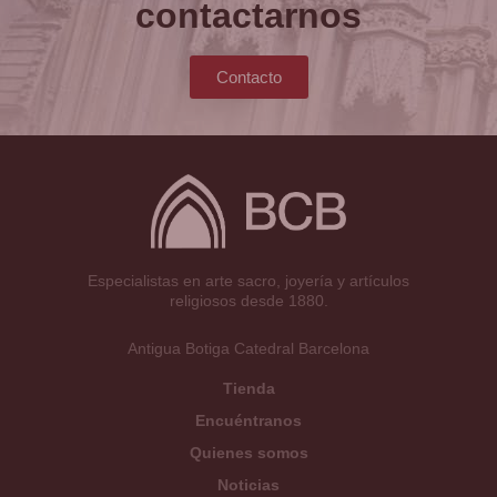
contactarnos
Contacto
Especialistas en arte sacro, joyería y artículos
religiosos desde 1880.
Antigua Botiga Catedral Barcelona
Tienda
Encuéntranos
Quienes somos
Noticias