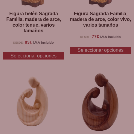
Figura belén Sagrada
Figura Sagrada Familia,
Familia, madera de arce,
madera de arce, color vivo,
color tenue, varios
varios tamaños
tamaños
77
€
I.V.A incluido
DESDE:
83
€
I.V.A incluido
DESDE:
Seleccionar opciones
Seleccionar opciones