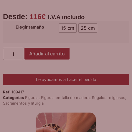
Desde:
116
€
I.V.A incluido
Elegir tamaño
15 cm
25 cm
Añadir al carrito
Le ayudamos a hacer el pedido
Ref:
109417
Categorías
Figuras
,
Figuras en talla de madera
,
Regalos religiosos
,
Sacramentos y liturgia