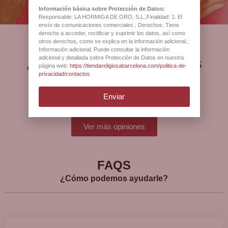
Información básica sobre Protección de Datos:
Responsable: LA HORMIGA DE ORO, S.L.;Finalidad: 1: El
envío de comunicaciones comerciales.; Derechos: Tiene
derecho a acceder, rectificar y suprimir los datos, así como
otros derechos, como se explica en la información adicional.;
Información adicional: Puede consultar la información
¿Qué opinan nuestros
adicional y detallada sobre Protección de Datos en nuestra
página web:
https://tiendareligiosabarcelona.com/politica-de-
clientes?
privacidad/contactos
Enviar
Ver más opiniones
FAQS
¿Cómo podemos ayudarle?