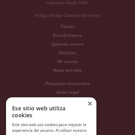
religiosos desde 1880.
Antigua Botiga Catedral Barcelona
Tienda
Encuéntranos
Quienes somos
Noticias
Mi cuenta
Mapa del sitio
Preguntas frecuentes
Aviso legal
Condiciones generales
×
Ese sitio web utiliza
Política de privacidad
cookies
Política de cookies
Este sitio web usa cookies para mejorar la
Política Integrada
experiencia del usuario. Al utilizar nuestro