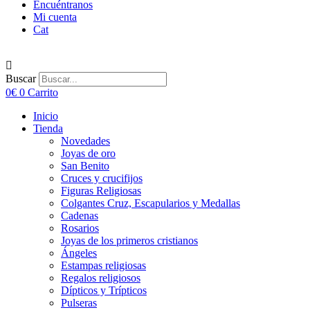
Encuéntranos
Mi cuenta
Cat
Buscar
0
€
0
Carrito
Inicio
Tienda
Novedades
Joyas de oro
San Benito
Cruces y crucifijos
Figuras Religiosas
Colgantes Cruz, Escapularios y Medallas
Cadenas
Rosarios
Joyas de los primeros cristianos
Ángeles
Estampas religiosas
Regalos religiosos
Dípticos y Trípticos
Pulseras