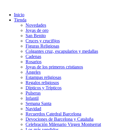
Ir
al
Inicio
contenido
Tienda
Novedades
Joyas de oro
San Benito
Cruces y crucifijos
Figuras Religiosas
Colgantes cruz, escapularios y medallas
Cadenas
Rosarios
Joyas de los primeros cristianos
Ángeles
Estampas religiosas
Regalos religiosos
Dípticos y Trípticos
Pulseras
Infantil
Semana Santa
Navidad
Recuerdos Catedral Barcelona
Devociones de Barcelona y Cataluña
Celebración Milenario Virgen Montserrat
Los más vendidos