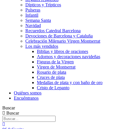
Dípticos y Trípticos
Pulseras
Infantil
Semana Santa
Navidad
Recuerdos Catedral Barcelona
Devociones de Barcelona y Cataluña
Celebración Milenario Virgen Montserrat
Los más vendidos
Biblias y libros de oraciones
Adornos y decoraciones navideñas
Figuras de la Virgen
Virgen de Montserrat
Rosario de plata
Cruces de plata
Medallas de plata y con baño de oro
Cristo de Lepanto
Quiénes somos
Encuéntranos
Buscar
Buscar