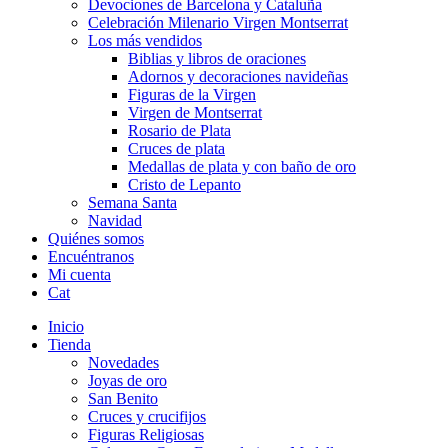
Devociones de Barcelona y Cataluña
Celebración Milenario Virgen Montserrat
Los más vendidos
Biblias y libros de oraciones
Adornos y decoraciones navideñas
Figuras de la Virgen
Virgen de Montserrat
Rosario de Plata
Cruces de plata
Medallas de plata y con baño de oro
Cristo de Lepanto
Semana Santa
Navidad
Quiénes somos
Encuéntranos
Mi cuenta
Cat
Inicio
Tienda
Novedades
Joyas de oro
San Benito
Cruces y crucifijos
Figuras Religiosas