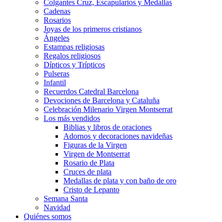
Colgantes Cruz, Escapularios y Medallas
Cadenas
Rosarios
Joyas de los primeros cristianos
Ángeles
Estampas religiosas
Regalos religiosos
Dípticos y Trípticos
Pulseras
Infantil
Recuerdos Catedral Barcelona
Devociones de Barcelona y Cataluña
Celebración Milenario Virgen Montserrat
Los más vendidos
Biblias y libros de oraciones
Adornos y decoraciones navideñas
Figuras de la Virgen
Virgen de Montserrat
Rosario de Plata
Cruces de plata
Medallas de plata y con baño de oro
Cristo de Lepanto
Semana Santa
Navidad
Quiénes somos