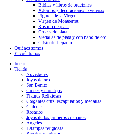
Biblias y libros de oraciones
Adornos y decoraciones navideñas
Figuras de la Virgen
Virgen de Montserrat
Rosario de plata
Cruces de plata
Medallas de plata y con baño de oro
Cristo de Lepanto
Quiénes somos
Encuéntranos
Inicio
Tienda
Novedades
Joyas de oro
San Benito
Cruces y crucifijos
Figuras Religiosas
Colgantes cruz, escapularios y medallas
Cadenas
Rosarios
Joyas de los primeros cristianos
Ángeles
Estampas religiosas
Regalos religiosos