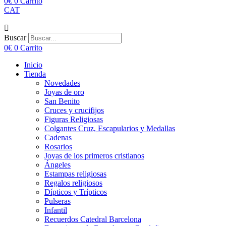
0
€
0
Carrito
CAT
Buscar
0
€
0
Carrito
Inicio
Tienda
Novedades
Joyas de oro
San Benito
Cruces y crucifijos
Figuras Religiosas
Colgantes Cruz, Escapularios y Medallas
Cadenas
Rosarios
Joyas de los primeros cristianos
Ángeles
Estampas religiosas
Regalos religiosos
Dípticos y Trípticos
Pulseras
Infantil
Recuerdos Catedral Barcelona