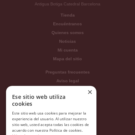
Antigua Botiga Catedral Barcelona
Tienda
Encuéntranos
Quienes somos
Noticias
Mi cuenta
Mapa del sitio
Preguntas frecuentes
Aviso legal
Condiciones generales
×
Ese sitio web utiliza
Política de privacidad
cookies
Política de cookies
Este sitio web usa cookies para mejorar la
Política Integrada
experiencia del usuario. Al utilizar nuestro
Tratamiento de datos
sitio web, usted acepta todas las cookies de
acuerdo con nuestra Política de cookies.