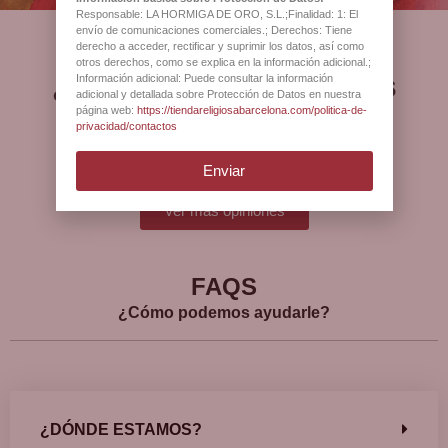
Responsable: LA HORMIGA DE ORO, S.L.;Finalidad: 1: El
envío de comunicaciones comerciales.; Derechos: Tiene
derecho a acceder, rectificar y suprimir los datos, así como
otros derechos, como se explica en la información adicional.;
¿Qué opinan nuestros
Información adicional: Puede consultar la información
adicional y detallada sobre Protección de Datos en nuestra
clientes?
página web:
https://tiendareligiosabarcelona.com/politica-de-
privacidad/contactos
Enviar
Ver más opiniones
FAQS
¿Cómo podemos ayudarle?
¿DÓNDE ESTAMOS?