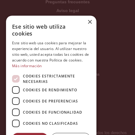
Preguntas frecuentes
Aviso legal
×
Condiciones generales
Ese sitio web utiliza
Política de privacidad
cookies
Política de cookies
Este sitio web usa cookies para mejorar la
Política Integrada
experiencia del usuario. Al utilizar nuestro
sitio web, usted acepta todas las cookies de
Tratamiento de datos
acuerdo con nuestra Política de cookies.
Más información
Carrer del Duc, 12 - 08002 Barcelona
COOKIES ESTRICTAMENTE
NECESARIAS
COOKIES DE RENDIMIENTO
info@tiendareligiosabcb.com
COOKIES DE PREFERENCIAS
COOKIES DE FUNCIONALIDAD
682 447 278
COOKIES NO CLASIFICADAS
Copyright 2026 © LA HORMIGA DE ORO S.L. - Todos los derechos