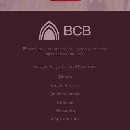
Especialistas en arte sacro, joyería y artículos
religiosos desde 1880.
Antigua Botiga Catedral Barcelona
Tienda
Encuéntranos
Quienes somos
Noticias
Mi cuenta
Mapa del sitio