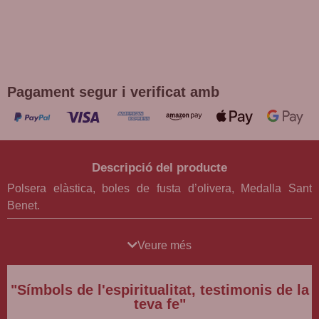
DE REGAL! POLSERA DIVERSES
DEVOCIONS
Promoció vàlida fins a fi d'existències en compres superiors a
30 €
Pagament segur i verificat amb
Descripció del producte
Polsera elàstica, boles de fusta d’olivera, Medalla Sant
Benet.
A la botiga religiosa BCB.
Veure més
"Símbols de l'espiritualitat, testimonis de la
teva fe"