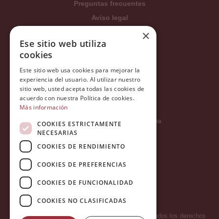
Preguntas frecuentes
Aviso legal
Condiciones generales
×
Ese sitio web utiliza
Política de privacidad
cookies
Política de cookies
Este sitio web usa cookies para mejorar la
Política Integrada
experiencia del usuario. Al utilizar nuestro
Tratamiento de datos
sitio web, usted acepta todas las cookies de
acuerdo con nuestra Política de cookies.
Más información
Carrer del Duc, 12 - 08002 Barcelona
COOKIES ESTRICTAMENTE
NECESARIAS
COOKIES DE RENDIMIENTO
info@tiendareligiosabcb.com
COOKIES DE PREFERENCIAS
COOKIES DE FUNCIONALIDAD
682 447 278
COOKIES NO CLASIFICADAS
Copyright 2026 © LA HORMIGA DE ORO S.L. - Todos los derechos