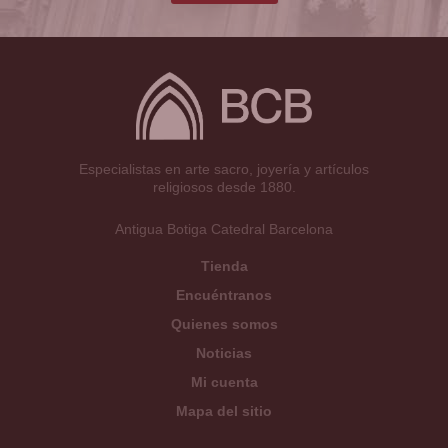
Especialistas en arte sacro, joyería y artículos
religiosos desde 1880.
Antigua Botiga Catedral Barcelona
Tienda
Encuéntranos
Quienes somos
Noticias
Mi cuenta
Mapa del sitio