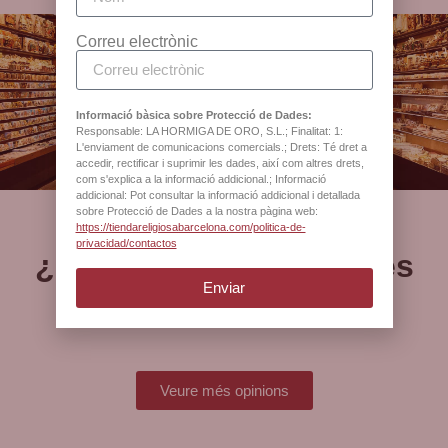
Correu electrònic
Botiga oficial de la
Catedral de Barcelona
Informació bàsica sobre Protecció de Dades:
Responsable: LA HORMIGA DE ORO, S.L.; Finalitat: 1:
L'enviament de comunicacions comercials.; Drets: Té dret a
accedir, rectificar i suprimir les dades, així com altres drets,
com s'explica a la informació addicional.; Informació
addicional: Pot consultar la informació addicional i detallada
sobre Protecció de Dades a la nostra pàgina web:
https://tiendareligiosabarcelona.com/politica-de-
privacidad/contactos
¿Què opinen els nostres
Enviar
clients?
Veure més opinions