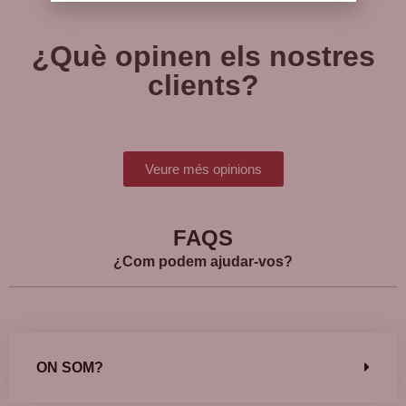
¿Què opinen els nostres
clients?
Veure més opinions
FAQS
¿Com podem ajudar-vos?
ON SOM?