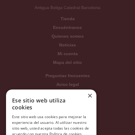
Antigua Botiga Catedral Barcelona
Tienda
Encuéntranos
Quienes somos
Noticias
Mi cuenta
Mapa del sitio
Preguntas frecuentes
Aviso legal
Condiciones generales
×
Ese sitio web utiliza
Política de privacidad
cookies
Política de cookies
Este sitio web usa cookies para mejorar la
Política Integrada
experiencia del usuario. Al utilizar nuestro
Tratamiento de datos
sitio web, usted acepta todas las cookies de
acuerdo con nuestra Política de cookies.