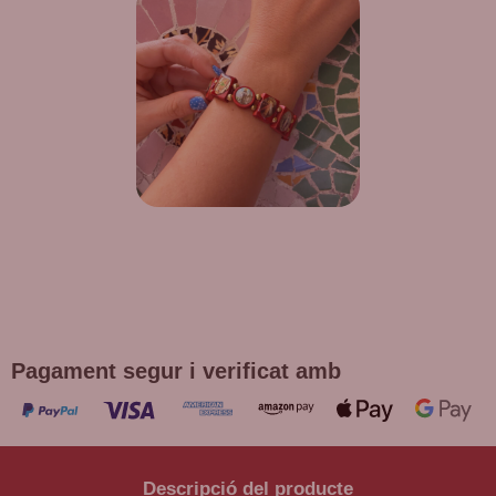
DE REGAL! POLSERA DIVERSES
DEVOCIONS
Promoció vàlida fins a fi d'existències en compres superiors a
30 €
Pagament segur i verificat amb
Descripció del producte