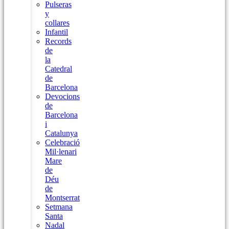
Pulseras
y
collares
Infantil
Records
de
la
Catedral
de
Barcelona
Devocions
de
Barcelona
i
Catalunya
Celebració
Mil·lenari
Mare
de
Déu
de
Montserrat
Setmana
Santa
Nadal