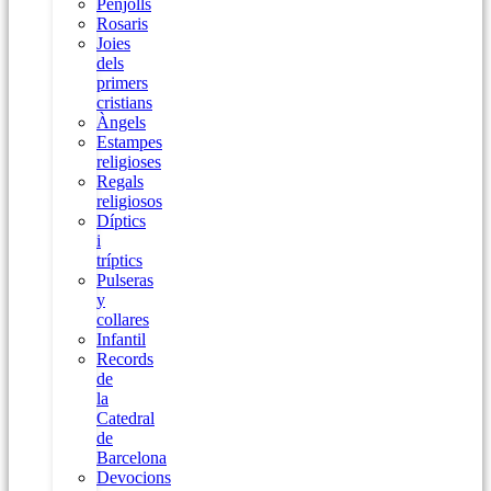
Penjolls
Rosaris
Joies
dels
primers
cristians
Àngels
Estampes
religioses
Regals
religiosos
Díptics
i
tríptics
Pulseras
y
collares
Infantil
Records
de
la
Catedral
de
Barcelona
Devocions