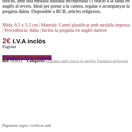
difícils, amb una medalla daurada incorporada i l’oració a la santa en
anglès al revers. Ideal per portar a la cartera, regalar o acompanyar la
pregària diària. Disponible a BCB, articles religiosos.
Mida: 8,5 x 5,5 cm | Material: Cartró plastificat amb medalla impresa
| Procedència: Itàlia | Inclou la pregària en anglès darrere
2
€
I.V.A inclòs
Esgotat
T'ajudem a fer la comanda
Ref:
102632
Categories
Estampes amb oració en anglès
,
Estampes religioses
DE REGAL! POLSERA DIVERSES
DEVOCIONS
Promoció vàlida fins a fi d'existències en compres superiors a 30
€
Pagament segur i verificat amb