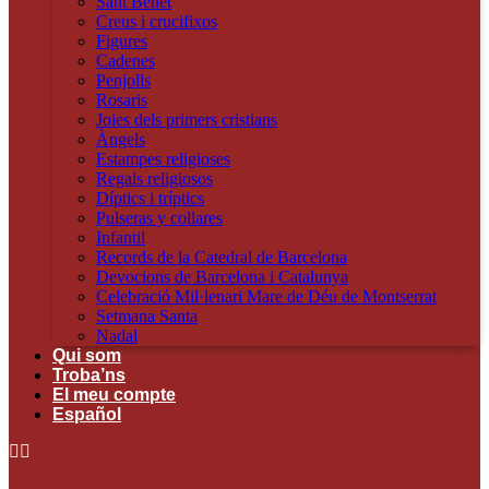
Sant Benet
Creus i crucifixos
Figures
Cadenes
Penjolls
Rosaris
Joies dels primers cristians
Àngels
Estampes religioses
Regals religiosos
Díptics i tríptics
Pulseras y collares
Infantil
Records de la Catedral de Barcelona
Devocions de Barcelona i Catalunya
Celebració Mil·lenari Mare de Déu de Montserrat
Setmana Santa
Nadal
Qui som
Troba’ns
El meu compte
Español