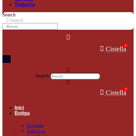
Troba’ns
Search
Search
0
Cistella
ES
Search
0
Cistella
Inici
Botiga
Novetats
Joies d’or