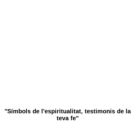
Descripció del producte
Descripció del producte
Estampa Saint Rita of Cascia, medalla daurada, plastificada
i amb pregària en anglès. Pràctica, de material durador.
"Símbols de l'espiritualitat, testimonis de la
teva fe"