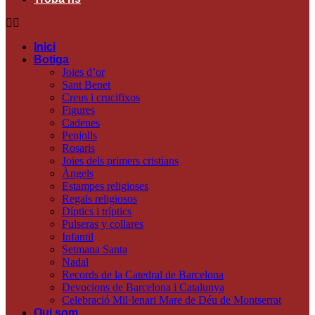
Inici
Botiga
Joies d’or
Sant Benet
Creus i crucifixos
Figures
Cadenes
Penjolls
Rosaris
Joies dels primers cristians
Àngels
Estampes religioses
Regals religiosos
Díptics i tríptics
Pulseras y collares
Infantil
Setmana Santa
Nadal
Records de la Catedral de Barcelona
Devocions de Barcelona i Catalunya
Celebració Mil·lenari Mare de Déu de Montserrat
Qui som