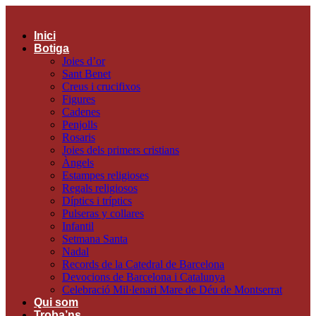
Vés
al
Inici
contingut
Botiga
Joies d’or
Sant Benet
Creus i crucifixos
Figures
Cadenes
Penjolls
Rosaris
Joies dels primers cristians
Àngels
Estampes religioses
Regals religiosos
Díptics i tríptics
Pulseras y collares
Infantil
Setmana Santa
Nadal
Records de la Catedral de Barcelona
Devocions de Barcelona i Catalunya
Celebració Mil·lenari Mare de Déu de Montserrat
Qui som
Troba’ns