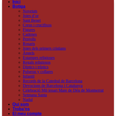
Inici
Botiga
Novetats
Joies d’or
Sant Benet
Creus i crucifixos
Figures
Cadenes
Penjolls
Rosaris
Joies dels primers cristians
Àngels
Estampes religioses
Regals religiosos
Díptics i tríptics
Pulseras y collares
Infantil
Records de la Catedral de Barcelona
Devocions de Barcelona i Catalunya
Celebració Mil·lenari Mare de Déu de Montserrat
Setmana Santa
Nadal
Qui som
Troba’ns
El meu compte