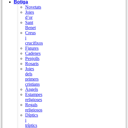
Botiga
Novetats
Joies
d’or
Sant
Benet
Creus
i
crucifixos
Figures
Cadenes
Penjolls
Rosaris
Joies
dels
primers
cristians
Àngels
Estampes
religioses
Regals
religiosos
Díptics
i
tríptics