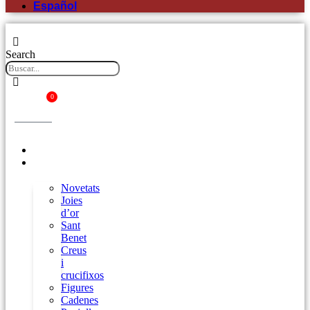
Español
Search
0
Cistella
Inici
Botiga
Novetats
Joies
d’or
Sant
Benet
Creus
i
crucifixos
Figures
Cadenes