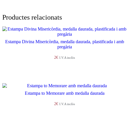
Productes relacionats
Estampa Divina Misericòrdia, medalla daurada, plastificada i amb
pregària
2
€
I.V.A inclòs
Afegeix a la cistella
Estampa to Memorare amb medalla daurada
2
€
I.V.A inclòs
Afegeix a la cistella