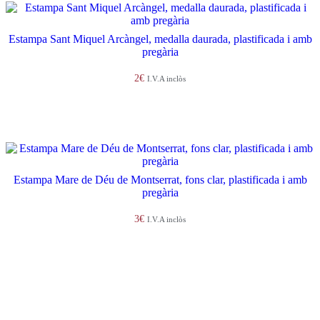
Estampa Sant Miquel Arcàngel, medalla daurada, plastificada i amb
pregària
2
€
I.V.A inclòs
Afegeix a la cistella
Estampa Mare de Déu de Montserrat, fons clar, plastificada i amb
pregària
3
€
I.V.A inclòs
Afegeix a la cistella