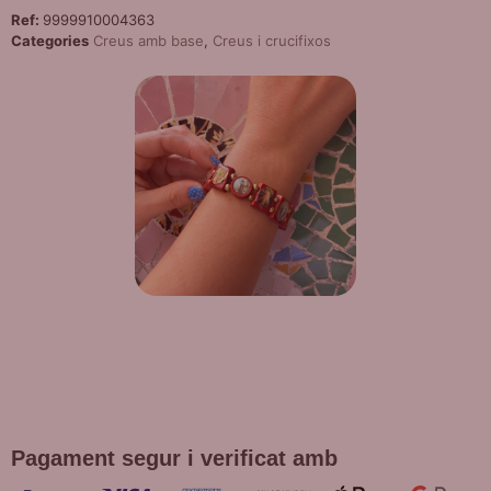
Ref:
9999910004363
Categories
Creus amb base
,
Creus i crucifixos
DE REGAL! POLSERA DIVERSES
DEVOCIONS
Promoció vàlida fins a fi d'existències en compres superiors a
30 €
Pagament segur i verificat amb