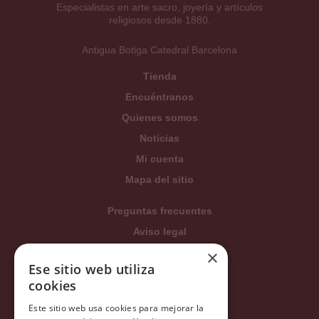
Especialistas en arte sacro, joyería y artículos
religiosos desde 1880.
Antigua Botiga Catedral Barcelona
Tienda
Encuéntranos
Quienes somos
Noticias
Mi cuenta
Mapa del sitio
Preguntas frecuentes
Aviso legal
Condiciones generales
×
Ese sitio web utiliza
Política de privacidad
cookies
Política de cookies
Este sitio web usa cookies para mejorar la
Política Integrada