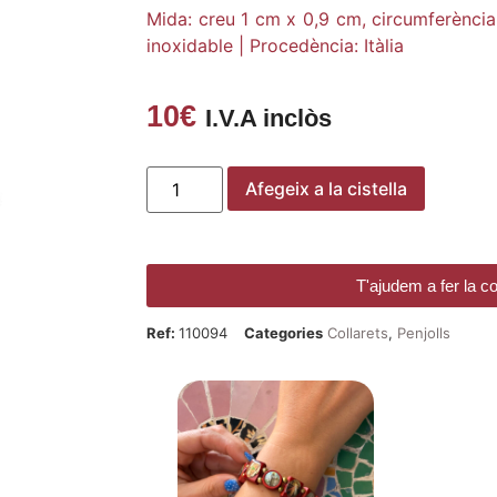
Mida: creu 1 cm x 0,9 cm, circumferència
inoxidable | Procedència: Itàlia
10
€
I.V.A inclòs
Afegeix a la cistella
T'ajudem a fer la 
Ref:
110094
Categories
Collarets
,
Penjolls
POLS
D