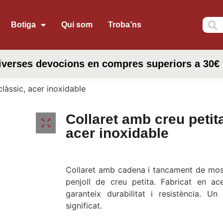
Botiga
Qui som
Troba’ns
iverses devocions en compres superiors a 30€
clàssic, acer inoxidable
Collaret amb creu petita
acer inoxidable
Collaret amb cadena i tancament de mos
penjoll de creu petita. Fabricat en ace
garanteix durabilitat i resistència. U
significat.