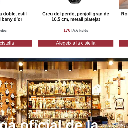
 doble, estil
Creu del perdó, penjoll gran de
Ros
 i bany d’or
10,5 cm, metall platejat
17
€
nclòs
I.V.A inclòs
cistella
Afegeix a la cistella
ga oficial de la