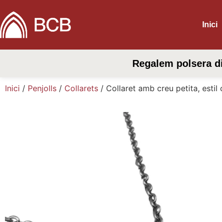
Inici
Regalem polsera d
Inici
/
Penjolls
/
Collarets
/ Collaret amb creu petita, estil 