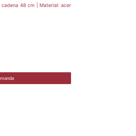
 cadena 48 cm | Material: acer
comanda
DE REGAL!
ERA DIVERSES
EVOCIONS