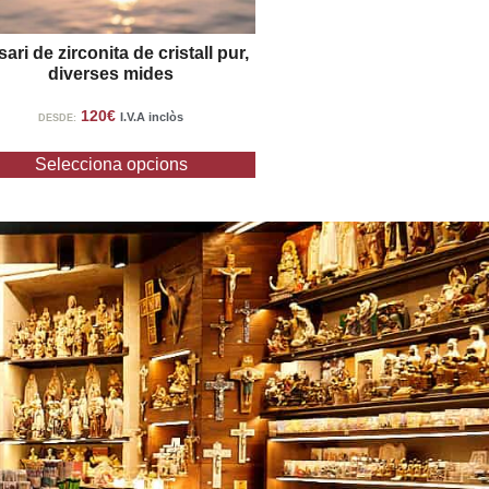
ari de zirconita de cristall pur,
diverses mides
120
€
I.V.A inclòs
DESDE:
Selecciona opcions