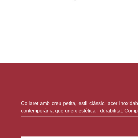
Collaret amb creu petita, estil clàssic, acer inoxid
contemporània que uneix estètica i durabilitat. Co
petita creu d’1 cm d’alçada per 0,9 cm d’amplada com 
L’acer inoxidable és el material principal d’aquest col