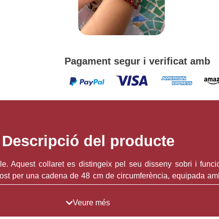
Promoció 
c
Pagament segur i verificat amb
Descripció del producte
able. Aquest collaret es distingeix pel seu disseny sobri i fun
mpost per una cadena de 48 cm de circumferència, equipada am
a penjoll.
Veure més
laret, la qual cosa li confereix una sèrie de propietats avantatj