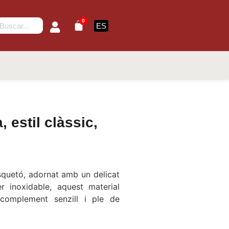
0
ES
, estil clàssic,
quetó, adornat amb un delicat
r inoxidable, aquest material
n complement senzill i ple de