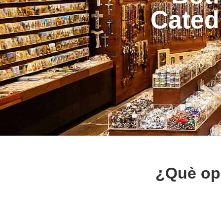
Cated
¿Què opi