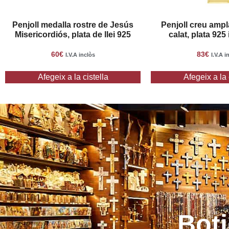
Penjoll medalla rostre de Jesús
Penjoll creu ampla
Misericordiós, plata de llei 925
calat, plata 925
60
€
83
€
I.V.A inclòs
I.V.A i
Afegeix a la cistella
Afegeix a la 
Boti