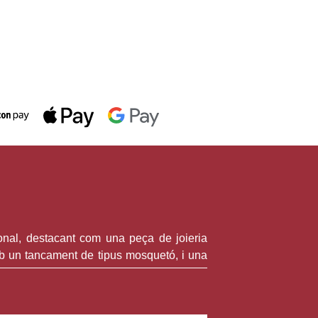
vàlida fins a fi d'existències en
ompres superiors a 30 €
cional, destacant com una peça de joieria
b un tancament de tipus mosquetó, i una
oses. Aquest tipus d’acer és conegut per la