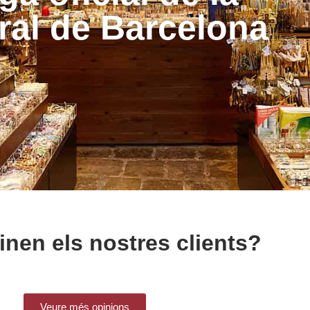
ral de Barcelona
nen els nostres clients?
Veure més opinions