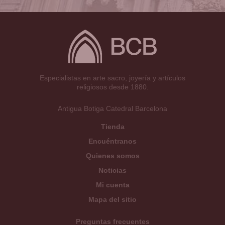
Especialistas en arte sacro, joyería y artículos
religiosos desde 1880.
Antigua Botiga Catedral Barcelona
Tienda
Encuéntranos
Quienes somos
Noticias
Mi cuenta
Mapa del sitio
Preguntas frecuentes