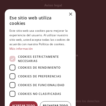
Aviso legal
×
Condiciones generales
Ese sitio web utiliza
Política de privacidad
cookies
Política de cookies
Este sitio web usa cookies para mejorar la
Política Integrada
experiencia del usuario. Al utilizar nuestro
sitio web, usted acepta todas las cookies de
Tratamiento de datos
acuerdo con nuestra Política de cookies.
Más información
Carrer del Duc, 12 - 08002 Barcelona
COOKIES ESTRICTAMENTE
NECESARIAS
COOKIES DE RENDIMIENTO
info@tiendareligiosabcb.com
COOKIES DE PREFERENCIAS
COOKIES DE FUNCIONALIDAD
682 447 278
COOKIES NO CLASIFICADAS
Copyright 2026 © LA HORMIGA DE ORO S.L. - Todos los derechos
ACEPTAR TODO
RECHAZAR TODO