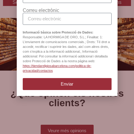
Selecciona opcions
Selecciona opcions
Correu electrònic
Informació bàsica sobre Protecció de Dades:
Responsable: LA HORMIGA DE ORO, S.L.; Finalitat: 1:
Botiga oficial de la
L'enviament de comunicacions comercials.; Drets: Té dret a
Catedral de Barcelona
accedir, rectificar i suprimir les dades, així com altres drets,
com s'explica a la informació addicional.; Informació
addicional: Pot consultar la informació addicional i detallada
sobre Protecció de Dades a la nostra pàgina web:
https://tiendareligiosabarcelona.com/politica-de-
privacidad/contactos
Enviar
¿Què opinen els nostres
clients?
Veure més opinions