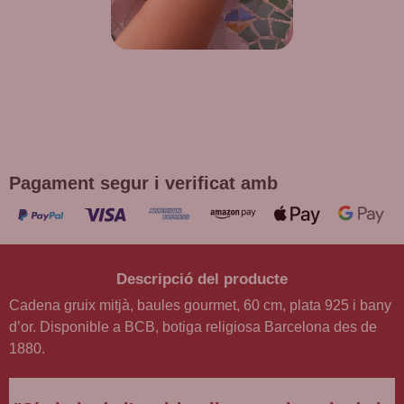
DE REGAL! POLSERA DIVERSES
DEVOCIONS
Promoció vàlida fins a fi d'existències en compres superiors a
30 €
Pagament segur i verificat amb
Descripció del producte
Cadena gruix mitjà, baules gourmet, 60 cm, plata 925 i bany
d’or. Disponible a BCB, botiga religiosa Barcelona des de
1880.