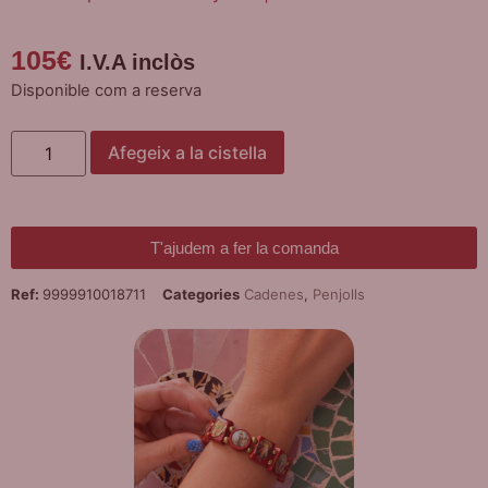
105
€
I.V.A inclòs
Disponible com a reserva
Afegeix a la cistella
T'ajudem a fer la comanda
Ref:
9999910018711
Categories
Cadenes
,
Penjolls