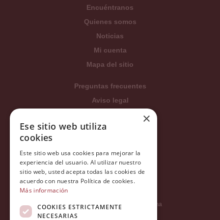
Encuéntranos
Quienes somos
Noticias
Mi cuenta
Mapa del sitio
Preguntas frecuentes
Aviso legal
×
Condiciones generales
Ese sitio web utiliza
Política de privacidad
cookies
Política de cookies
Este sitio web usa cookies para mejorar la
Política Integrada
experiencia del usuario. Al utilizar nuestro
sitio web, usted acepta todas las cookies de
Tratamiento de datos
acuerdo con nuestra Política de cookies.
Más información
Carrer del Duc, 12 - 08002 Barcelona
COOKIES ESTRICTAMENTE
NECESARIAS