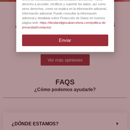
derecho a acceder, rectificar y suprimir los datos, así como
otros derechos, como se explica en la información adicional.;
Información adicional: Puede consultar la información
adicional y detallada sobre Protección de Datos en nuestra
¿Qué opinan nuestros
página web:
https://tiendareligiosabarcelona.com/politica-de-
privacidad/contactos
clientes?
Enviar
Ver más opiniones
FAQS
¿Cómo podemos ayudarle?
¿DÓNDE ESTAMOS?