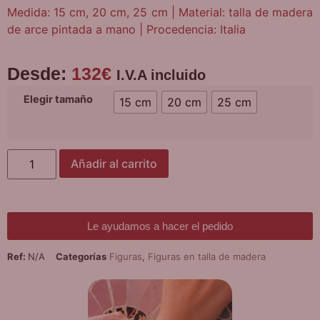
Medida: 15 cm, 20 cm, 25 cm | Material: talla de madera
de arce pintada a mano | Procedencia: Italia
Desde:
132
€
I.V.A incluido
Elegir tamaño
15 cm
20 cm
25 cm
Añadir al carrito
Le ayudamos a hacer el pedido
Ref:
N/A
Categorías
Figuras
,
Figuras en talla de madera