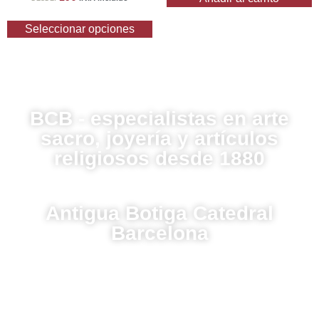
Seleccionar opciones
BCB - especialistas en arte
sacro, joyería y artículos
religiosos desde 1880
Antigua Botiga Catedral
Barcelona