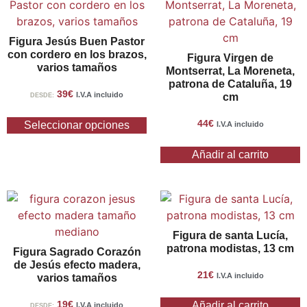
Figura Jesús Buen Pastor
con cordero en los brazos,
Figura Virgen de
varios tamaños
Montserrat, La Moreneta,
patrona de Cataluña, 19
39
€
I.V.A incluido
cm
DESDE:
44
€
Seleccionar opciones
I.V.A incluido
Añadir al carrito
Figura de santa Lucía,
patrona modistas, 13 cm
Figura Sagrado Corazón
de Jesús efecto madera,
21
€
I.V.A incluido
varios tamaños
19
€
Añadir al carrito
I.V.A incluido
DESDE: