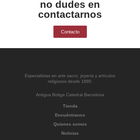
no dudes en
contactarnos
Contacto
Especialistas en arte sacro, joyería y artículos
religiosos desde 1880.
Antigua Botiga Catedral Barcelona
Tienda
Encuéntranos
Quienes somos
Noticias