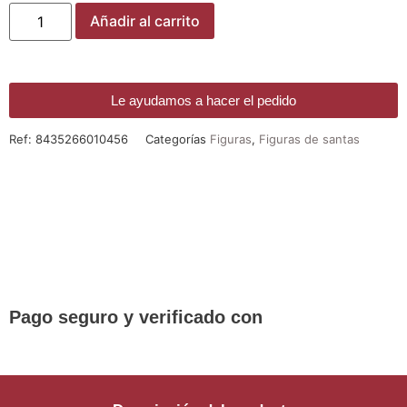
Añadir al carrito
Le ayudamos a hacer el pedido
Ref:
8435266010456
Categorías
Figuras
,
Figuras de santas
¡DE REGALO! PULSERA VARIAS
DEVOCIONES
Promoción válida hasta fin de existencias en compras
superiores a 30 €
Pago seguro y verificado con