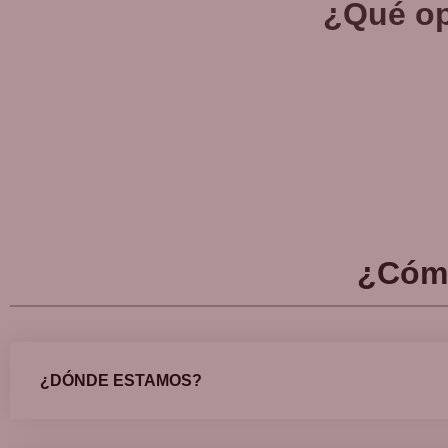
¿Qué op
¿Cóm
¿DÓNDE ESTAMOS?