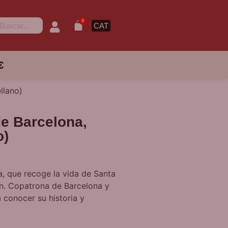
0
CAT
€
llano)
de Barcelona,
o)
a, que recoge la vida de Santa
ón. Copatrona de Barcelona y
a conocer su historia y