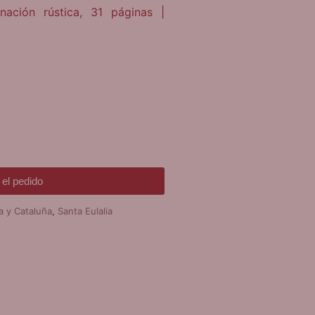
ción rústica, 31 páginas |
el pedido
a y Cataluña
,
Santa Eulalia
DE REGALO!
SERA VARIAS
EVOCIONES