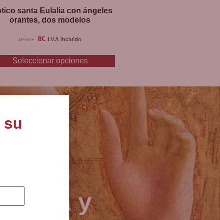
ptico santa Eulalia con ángeles
orantes, dos modelos
8
€
I.V.A incluido
DESDE:
Seleccionar opciones
 su
joyería y