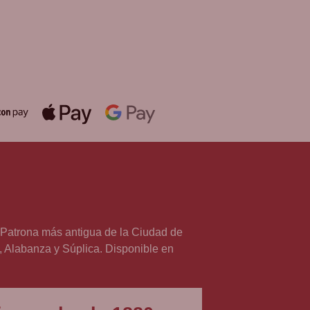
álida hasta fin de existencias en
mpras superiores a 30 €
la Patrona más antigua de la Ciudad de
o, Alabanza y Súplica. Disponible en