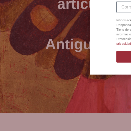
artículos 
Informaci
Responsab
Tiene dere
informació
Antigua Bot
Protecció
privacida