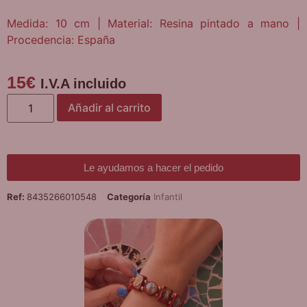
Medida: 10 cm | Material: Resina pintado a mano |
Procedencia: España
15
€
I.V.A incluido
Añadir al carrito
Le ayudamos a hacer el pedido
Ref:
8435266010548
Categoría
Infantil