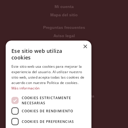
Mi cuenta
Mapa del sitio
Preguntas frecuentes
Aviso legal
Condiciones generales
×
Ese sitio web utiliza
Política de privacidad
cookies
Política de cookies
Este sitio web usa cookies para mejorar la
Política Integrada
experiencia del usuario. Al utilizar nuestro
Tratamiento de datos
sitio web, usted acepta todas las cookies de
acuerdo con nuestra Política de cookies.
Más información
Carrer del Duc, 12 - 08002 Barcelona
COOKIES ESTRICTAMENTE
NECESARIAS
COOKIES DE RENDIMIENTO
info@tiendareligiosabcb.com
COOKIES DE PREFERENCIAS