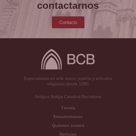
contactarnos
Contacto
Especialistas en arte sacro, joyería y artículos
religiosos desde 1880.
Antigua Botiga Catedral Barcelona
Tienda
Encuéntranos
Quienes somos
Noticias