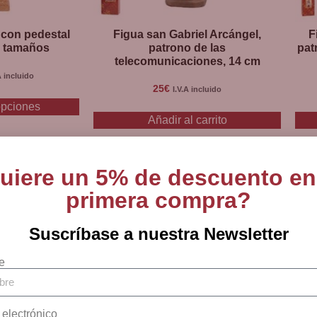
 con pedestal
Figua san Gabriel Arcángel,
F
s tamaños
patrono de las
pat
telecomunicaciones, 14 cm
A incluido
25
€
I.V.A incluido
opciones
Añadir al carrito
uiere un 5% de descuento en
primera compra?
Suscríbase a nuestra Newsletter
e
 electrónico