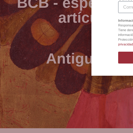
BCB - especialis
artículos 
Informaci
Responsab
Tiene dere
informació
Protecció
privacida
Antigua Bot