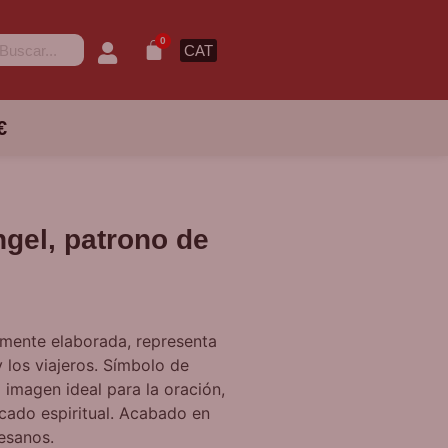
0
CAT
€
ngel, patrono de
amente elaborada, representa
 los viajeros. Símbolo de
 imagen ideal para la oración,
icado espiritual. Acabado en
esanos.