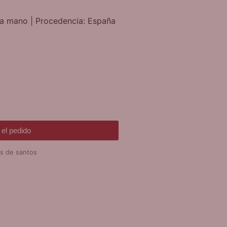
 a mano | Procedencia: España
el pedido
as de santos
DE REGALO!
SERA VARIAS
EVOCIONES