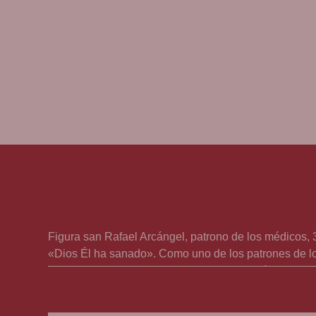
Figura san Rafael Arcángel, patrono de los médicos,
«Dios Él ha sanado». Como uno de los patrones de los 
cantimplora. El pez en la otra mano como símbolo de
religiosa Barcelona.