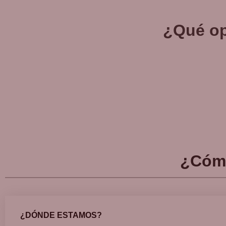
¿Qué op
¿Cóm
¿DÓNDE ESTAMOS?