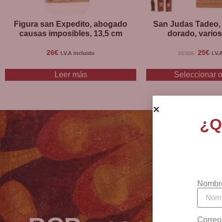
Figura san Expedito, abogado
San Judas Tadeo,
causas imposibles, 13,5 cm
dorado, vario
26
€
25
€
I.V.A incluido
I.V.
DESDE:
Leer más
Seleccionar 
¿Q
Nombr
Correo