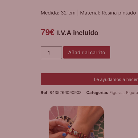
Medida: 32 cm | Material: Resina pintado
79
€
I.V.A incluido
Añadir al carrito
Le ayudamos a hacer 
Ref:
8435266090908
Categorías
Figuras
,
Figur
¡
PUL
D