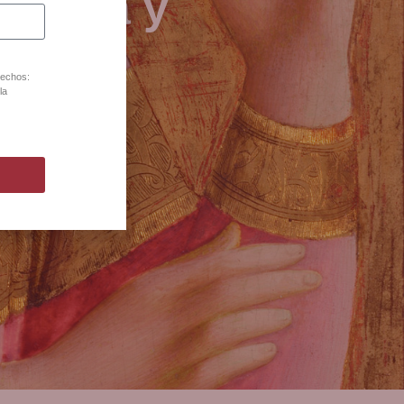
joyería y
80
rechos:
la
lona