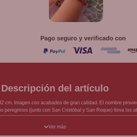
Promoción v
co
Pago seguro y verificado con
Descripción del artículo
 32 cm. Imagen con acabados de gran calidad. El nombre provie
peregrinos (junto con San Cristóbal y San Roque) lleva los atri
 que mantiene las aguas sanadoras de la piscina de Bethesda 
Ver más