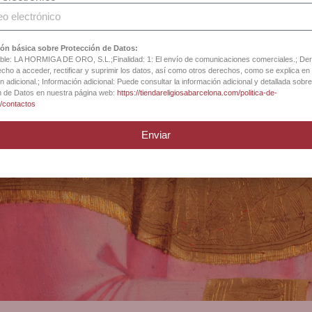
tas en arte sacro, 
religiosos desde 18
ón básica sobre Protección de Datos:
le: LA HORMIGA DE ORO, S.L.;Finalidad: 1: El envío de comunicaciones comerciales.; De
cho a acceder, rectificar y suprimir los datos, así como otros derechos, como se explica en 
n adicional.; Información adicional: Puede consultar la información adicional y detallada sobre
n de Datos en nuestra página web:
https://tiendareligiosabarcelona.com/politica-de-
d/contactos
iga Catedral Barce
Enviar