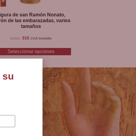
igura de san Ramón Nonato,
rón de las embarazadas, varios
tamaños
31
€
I.V.A incluido
DESDE:
Seleccionar opciones
 su