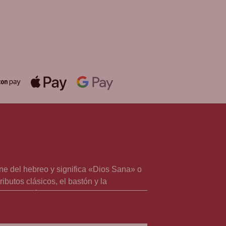
álida hasta fin de existencias en
mpras superiores a 30 €
ne del hebreo y significa «Dios Sana» o
butos clásicos, el bastón y la
en Jerusalén. Disponible en BCB, tienda