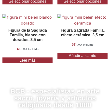
Seleccionar opciones
Seleccionar opciones
Figura de la Sagrada
Figura Sagrada Familia,
Familia, blanco con
efecto cerámica, 3,5 cm
dorados, 3,5 cm
5
€
I.V.A incluido
4
€
I.V.A incluido
Añadir al carrito
Leer más
BCB - especialistas en arte
sacro, joyería y artículos
religiosos desde 1880