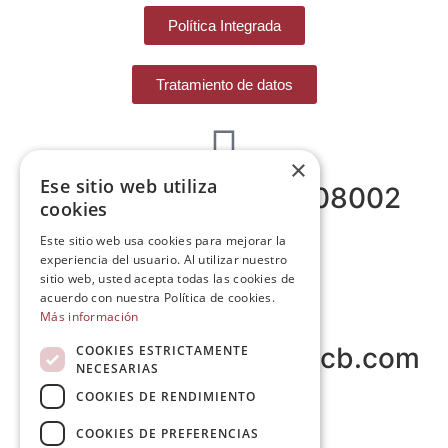
Política Integrada
Tratamiento de datos
×
Ese sitio web utiliza
Carrer del Duc, 12 - 08002
cookies
Barcelona
Este sitio web usa cookies para mejorar la
experiencia del usuario. Al utilizar nuestro
sitio web, usted acepta todas las cookies de
acuerdo con nuestra Política de cookies.
Más información
info@tiendareligiosabcb.com
COOKIES ESTRICTAMENTE
NECESARIAS
COOKIES DE RENDIMIENTO
COOKIES DE PREFERENCIAS