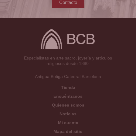
Contacto
Especialistas en arte sacro, joyería y artículos
religiosos desde 1880.
Antigua Botiga Catedral Barcelona
Tienda
Encuéntranos
Quienes somos
Noticias
Mi cuenta
Mapa del sitio