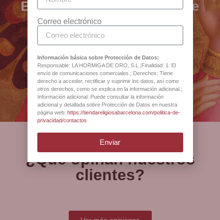
BCB - especialistas en arte
La belleza de las cuentas de amatista y el detalle del
sacro, joyería y artículos
Correo electrónico
crucifijo nos recuerdan la importancia de la belleza en
religiosos desde 1880
nuestra vida espiritual.
Información básica sobre Protección de Datos:
Disponible en BCB, tienda de artículos religiosos de
Responsable: LA HORMIGA DE ORO, S.L.;Finalidad: 1: El
Antigua Botiga Catedral
Barcelona desde 1880.
envío de comunicaciones comerciales.; Derechos: Tiene
Barcelona
derecho a acceder, rectificar y suprimir los datos, así como
otros derechos, como se explica en la información adicional.;
Información adicional: Puede consultar la información
adicional y detallada sobre Protección de Datos en nuestra
página web:
https://tiendareligiosabarcelona.com/politica-de-
privacidad/contactos
Enviar
¿Qué opinan nuestros
clientes?