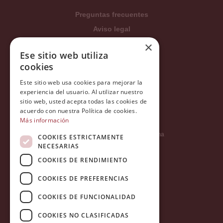
Preguntas frecuentes
Aviso legal
×
Condiciones generales
Ese sitio web utiliza
Política de privacidad
cookies
Política de cookies
Este sitio web usa cookies para mejorar la
Política Integrada
experiencia del usuario. Al utilizar nuestro
sitio web, usted acepta todas las cookies de
Tratamiento de datos
acuerdo con nuestra Política de cookies.
Más información
Carrer del Duc, 12 - 08002 Barcelona
COOKIES ESTRICTAMENTE
NECESARIAS
COOKIES DE RENDIMIENTO
info@tiendareligiosabcb.com
COOKIES DE PREFERENCIAS
COOKIES DE FUNCIONALIDAD
682 447 278
COOKIES NO CLASIFICADAS