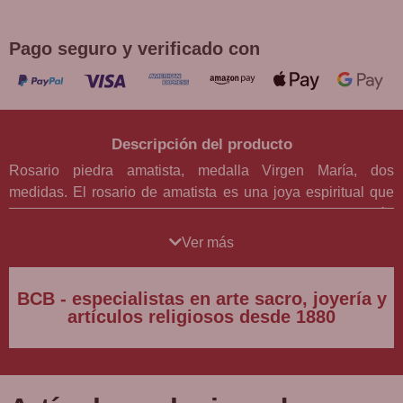
superiores a 30 €
Pago seguro y verificado con
Descripción del producto
Rosario piedra amatista, medalla Virgen María, dos
medidas. El rosario de amatista es una joya espiritual que
combina la belleza de las piedras naturales con la devoción
religiosa.
Ver más
Disponible en dos medidas, la medida pequeña tiene una
BCB - especialistas en arte sacro, joyería y
circunferencia igualmente larga de 70 cm y las cuentas
artículos religiosos desde 1880
miden 6mm y el crucifijo mide 4 cm x 2,5 cm. El rosario con
la medida grande tiene cuentas de amatista de 8 mm de
diámetro y una circunferencia de 80 cm y culmina con un
elaborado crucifijo de 5 cm x 3 cm. Este rosario es un objeto