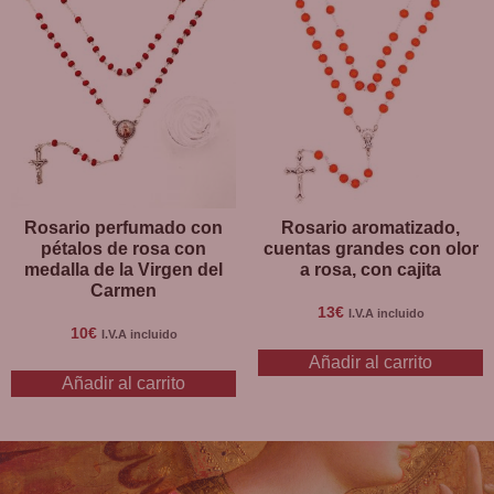
Rosario perfumado con
Rosario aromatizado,
pétalos de rosa con
cuentas grandes con olor
medalla de la Virgen del
a rosa, con cajita
Carmen
13
€
I.V.A incluido
10
€
I.V.A incluido
Añadir al carrito
Añadir al carrito