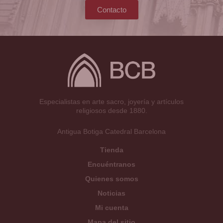
Contacto
Especialistas en arte sacro, joyería y artículos
religiosos desde 1880.
Antigua Botiga Catedral Barcelona
Tienda
Encuéntranos
Quienes somos
Noticias
Mi cuenta
Mapa del sitio