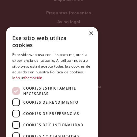
Preguntas frecuentes
Aviso legal
Condiciones generales
×
Ese sitio web utiliza
Política de privacidad
cookies
Política de cookies
Este sitio web usa cookies para mejorar la
Política Integrada
experiencia del usuario. Al utilizar nuestro
Tratamiento de datos
sitio web, usted acepta todas las cookies de
acuerdo con nuestra Política de cookies.
Más información
Carrer del Duc, 12 - 08002 Barcelona
COOKIES ESTRICTAMENTE
NECESARIAS
COOKIES DE RENDIMIENTO
info@tiendareligiosabcb.com
COOKIES DE PREFERENCIAS
COOKIES DE FUNCIONALIDAD
682 447 278
COOKIES NO CLASIFICADAS