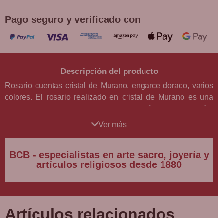
Pago seguro y verificado con
Descripción del producto
Rosario cuentas cristal de Murano, engarce dorado, varios
colores. El rosario realizado en cristal de Murano es una
verdadera obra maestra de la artesanía y la devoción.
Consta de 50 cuentas de cristal de Murano de 7 mm de
Ver más
diámetro, cuidadosamente engarzadas en una cadena de
metal de 70 cm de circunferencia. Cada cuenta de cristal es
BCB - especialistas en arte sacro, joyería y
única, con una belleza y un brillo inigualables, gracias a la
artículos religiosos desde 1880
técnica artesanal que se utiliza para crear estas piezas en la
isla de Murano, en Italia.
Una característica distintiva de este rosario son los toques
Artículos relacionados
dorados que adornan los dibujos de las cuentas de cristal