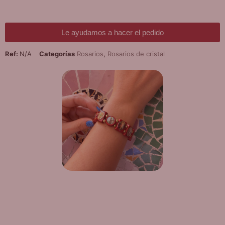
Le ayudamos a hacer el pedido
Ref:
N/A
Categorías
Rosarios
,
Rosarios de cristal
¡DE REGALO! PULSERA VARIAS
DEVOCIONES
Promoción válida hasta fin de existencias en compras
superiores a 30 €