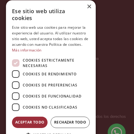
×
Condiciones generales
Ese sitio web utiliza
Política de privacidad
cookies
Política de cookies
Este sitio web usa cookies para mejorar la
Política Integrada
experiencia del usuario. Al utilizar nuestro
sitio web, usted acepta todas las cookies de
Tratamiento de datos
acuerdo con nuestra Política de cookies.
Más información
Carrer del Duc, 12 - 08002 Barcelona
COOKIES ESTRICTAMENTE
NECESARIAS
COOKIES DE RENDIMIENTO
info@tiendareligiosabcb.com
COOKIES DE PREFERENCIAS
COOKIES DE FUNCIONALIDAD
682 447 278
COOKIES NO CLASIFICADAS
Copyright 2026 © LA HORMIGA DE ORO S.L. - Todos los derechos
ACEPTAR TODO
RECHAZAR TODO
reservados.