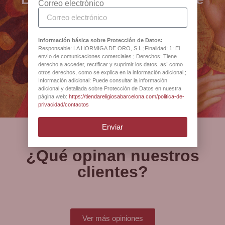
Correo electrónico
Disponible en BCB, tienda religiosa Barcelona desde 1880.
sacro, joyería y artículos
religiosos desde 1880
Información básica sobre Protección de Datos:
Responsable: LA HORMIGA DE ORO, S.L.;Finalidad: 1: El
envío de comunicaciones comerciales.; Derechos: Tiene
Antigua Botiga Catedral
derecho a acceder, rectificar y suprimir los datos, así como
otros derechos, como se explica en la información adicional.;
Barcelona
Información adicional: Puede consultar la información
adicional y detallada sobre Protección de Datos en nuestra
página web:
https://tiendareligiosabarcelona.com/politica-de-
privacidad/contactos
Enviar
¿Qué opinan nuestros
clientes?
Ver más opiniones