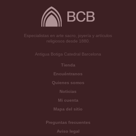
Especialistas en arte sacro, joyería y artículos
religiosos desde 1880.
Antigua Botiga Catedral Barcelona
Tienda
Encuéntranos
Quienes somos
Noticias
Mi cuenta
Mapa del sitio
Preguntas frecuentes
Aviso legal