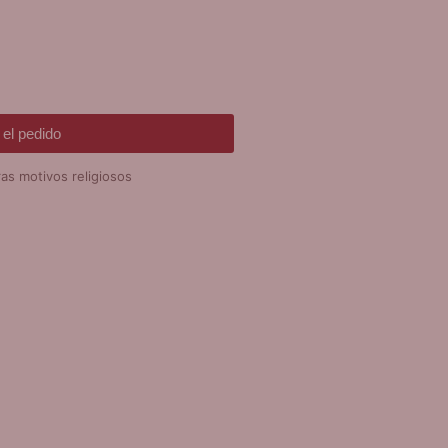
el pedido
as motivos religiosos
DE REGALO!
SERA VARIAS
EVOCIONES
álida hasta fin de existencias en
mpras superiores a 30 €