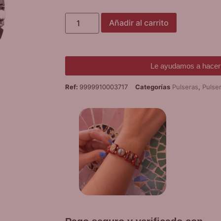
Añadir al carrito
Le ayudamos a hacer 
Ref:
9999910003717
Categorías
Pulseras
,
Pulser
¡
PUL
D
Promoción v
co