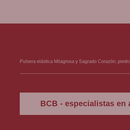
Pulsera elástica Milagrosa y Sagrado Corazón, piedra
Disponible en BCB, tienda religiosa desde 1880.
BCB - especialistas en a