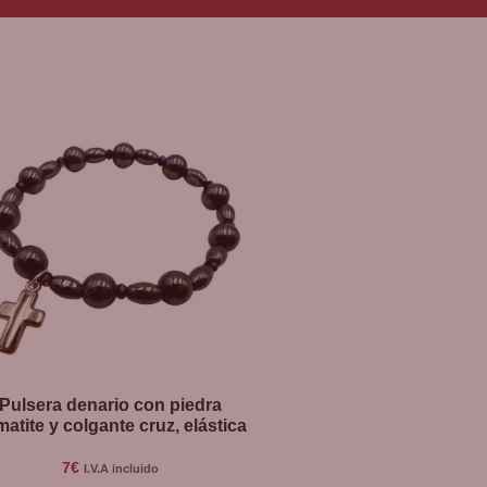
Pulsera denario con piedra
atite y colgante cruz, elástica
7
€
I.V.A incluido