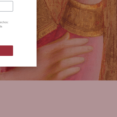
lona
rechos:
la