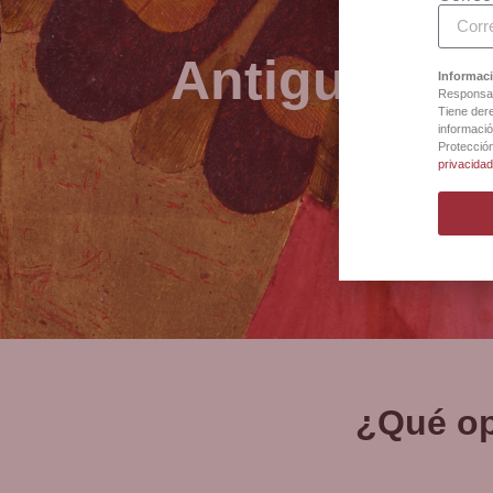
Antigua Bot
Informaci
Responsab
Tiene dere
informació
Protecció
privacida
¿Qué op