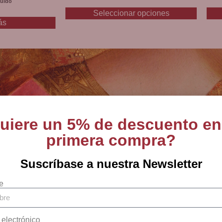
luido
Seleccionar opciones
ás
uiere un 5% de descuento en
primera compra?
tas en arte sacro, 
Suscríbase a nuestra Newsletter
religiosos desde 18
e
 electrónico