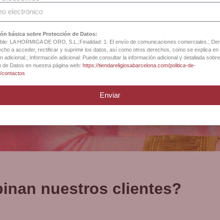
iga Catedral Barce
ón básica sobre Protección de Datos:
le: LA HORMIGA DE ORO, S.L.;Finalidad: 1: El envío de comunicaciones comerciales.; De
cho a acceder, rectificar y suprimir los datos, así como otros derechos, como se explica en 
n adicional.; Información adicional: Puede consultar la información adicional y detallada sobre
n de Datos en nuestra página web:
https://tiendareligiosabarcelona.com/politica-de-
d/contactos
Enviar
inan nuestros clientes?