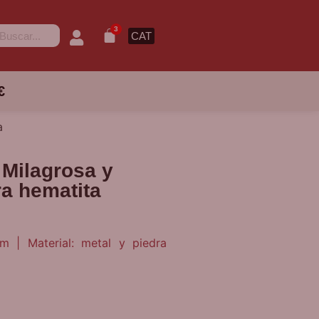
3
CAT
€
a
 Milagrosa y
a hematita
cm | Material: metal y piedra