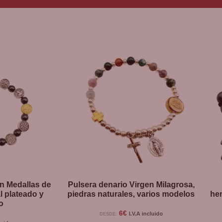
on Medallas de
Pulsera denario Virgen Milagrosa,
l plateado y
piedras naturales, varios modelos
hem
o
6
€
I.V.A incluido
DESDE: