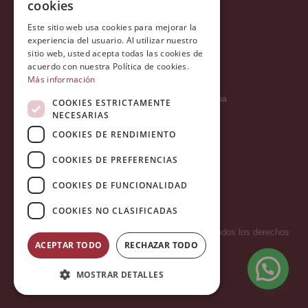
cookies
Política de cookies
Este sitio web usa cookies para mejorar la
Política Integrada
experiencia del usuario. Al utilizar nuestro
sitio web, usted acepta todas las cookies de
Tratamiento de datos
acuerdo con nuestra Política de cookies.
Más información
Carrer del Duc, 12 - 08002 Barcelona
COOKIES ESTRICTAMENTE
NECESARIAS
COOKIES DE RENDIMIENTO
info@tiendareligiosabcb.com
COOKIES DE PREFERENCIAS
COOKIES DE FUNCIONALIDAD
682 447 278
COOKIES NO CLASIFICADAS
Copyright 2026 © LA HORMIGA DE ORO S.L. - Todos los derechos
ACEPTAR TODO
RECHAZAR TODO
reservados.
MOSTRAR DETALLES