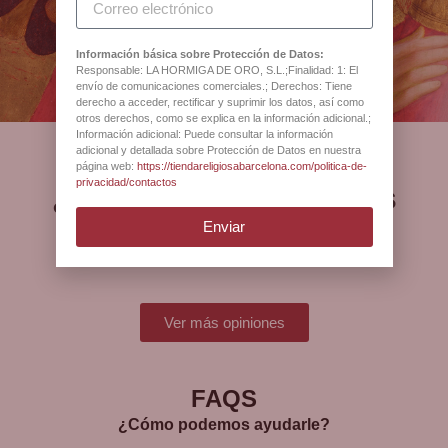
Antigua Botiga Catedral
Barcelona
Información básica sobre Protección de Datos:
Responsable: LA HORMIGA DE ORO, S.L.;Finalidad: 1: El
envío de comunicaciones comerciales.; Derechos: Tiene
derecho a acceder, rectificar y suprimir los datos, así como
otros derechos, como se explica en la información adicional.;
Información adicional: Puede consultar la información
adicional y detallada sobre Protección de Datos en nuestra
página web:
https://tiendareligiosabarcelona.com/politica-de-
privacidad/contactos
¿Qué opinan nuestros
clientes?
Enviar
Ver más opiniones
FAQS
¿Cómo podemos ayudarle?