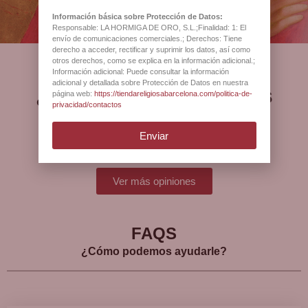
Información básica sobre Protección de Datos:
Responsable: LA HORMIGA DE ORO, S.L.;Finalidad: 1: El
envío de comunicaciones comerciales.; Derechos: Tiene
derecho a acceder, rectificar y suprimir los datos, así como
otros derechos, como se explica en la información adicional.;
Información adicional: Puede consultar la información
adicional y detallada sobre Protección de Datos en nuestra
¿Qué opinan nuestros
página web:
https://tiendareligiosabarcelona.com/politica-de-
privacidad/contactos
clientes?
Enviar
Ver más opiniones
FAQS
¿Cómo podemos ayudarle?