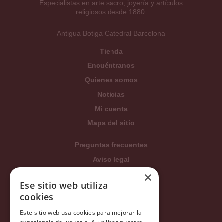
Especialistas en arte sacro, joyería y artículos
religiosos desde 1880.
Antigua Botiga Catedral Barcelona
Tienda
Encuéntranos
Quienes somos
Noticias
Mi cuenta
Mapa del sitio
Preguntas frecuentes
Aviso legal
×
Condiciones generales
Ese sitio web utiliza
Política de privacidad
cookies
Política de cookies
Este sitio web usa cookies para mejorar la
Política Integrada
experiencia del usuario. Al utilizar nuestro