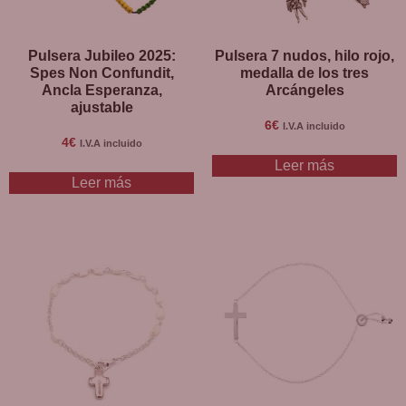
Pulsera Jubileo 2025:
Pulsera 7 nudos, hilo rojo,
Spes Non Confundit,
medalla de los tres
Ancla Esperanza,
Arcángeles
ajustable
6
€
I.V.A incluido
4
€
I.V.A incluido
Leer más
Leer más