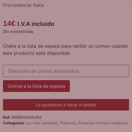
Procedencia: Italia
14
€
I.V.A incluido
Sin existencias
Únete a la lista de espera para recibir un correo cuando
este producto esté disponible
Introduce
tu
dirección
de
correo
Unirse a la lista de espera
para
unirte
a
la
Le ayudamos a hacer el pedido
lista
de
Ref:
9999910005483
espera
de
Categorías
Los más vendidos
,
Pulseras
,
Pulseras motivos religiosos
este