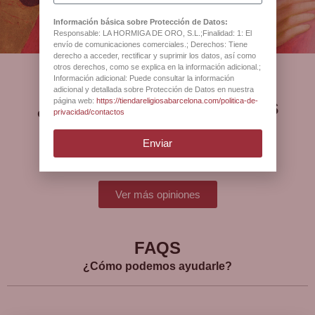
Barcelona
Información básica sobre Protección de Datos:
Responsable: LA HORMIGA DE ORO, S.L.;Finalidad: 1: El
envío de comunicaciones comerciales.; Derechos: Tiene
derecho a acceder, rectificar y suprimir los datos, así como
otros derechos, como se explica en la información adicional.;
Información adicional: Puede consultar la información
adicional y detallada sobre Protección de Datos en nuestra
¿Qué opinan nuestros
página web:
https://tiendareligiosabarcelona.com/politica-de-
privacidad/contactos
clientes?
Enviar
Ver más opiniones
FAQS
¿Cómo podemos ayudarle?