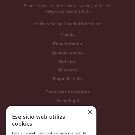
Especialistas en arte sacro, joyería y artículos
religiosos desde 1880.
Antigua Botiga Catedral Barcelona
Tienda
Encuéntranos
Quienes somos
Noticias
Mi cuenta
Mapa del sitio
Preguntas frecuentes
Aviso legal
Condiciones generales
×
Ese sitio web utiliza
Política de privacidad
cookies
Política de cookies
Este sitio web usa cookies para mejorar la