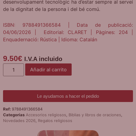
desenvolupament tecnològic ha d’estar sempre al servei
de la dignitat de la persona i del bé comú.
ISBN:
9788491366584 |
Data de publicació:
04/06/2026 |
Editorial:
CLARET |
Pàgines:
204 |
Enquadernació:
Rústica |
Idioma:
Catalán
9.50
€
I.V.A incluido
Añadir al carrito
Le ayudamos a hacer el pedido
Ref:
9788491366584
Categorías
Accesorios religiosos
,
Biblias y libros de oraciones
,
Novedades 2026
,
Regalos religiosos