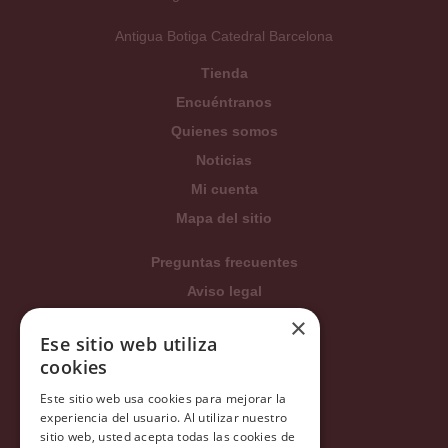
Antigua Botiga Catedral Barcelona
Tienda
Encuéntranos
Quienes somos
Noticias
Mi cuenta
Mapa del sitio
Preguntas frecuentes
Aviso legal
Condiciones generales
×
Ese sitio web utiliza
Política de privacidad
cookies
Política de cookies
Este sitio web usa cookies para mejorar la
Política Integrada
experiencia del usuario. Al utilizar nuestro
Tratamiento de datos
sitio web, usted acepta todas las cookies de