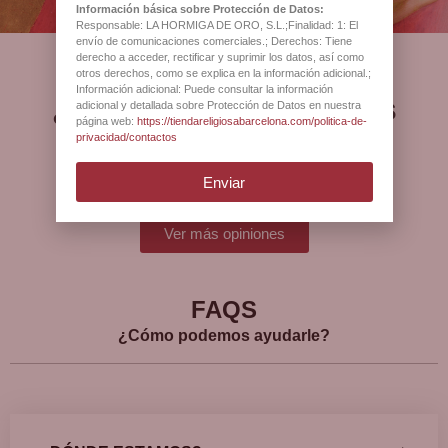
Información básica sobre Protección de Datos:
Responsable: LA HORMIGA DE ORO, S.L.;Finalidad: 1: El
envío de comunicaciones comerciales.; Derechos: Tiene
derecho a acceder, rectificar y suprimir los datos, así como
otros derechos, como se explica en la información adicional.;
Información adicional: Puede consultar la información
¿Qué opinan nuestros
adicional y detallada sobre Protección de Datos en nuestra
página web:
https://tiendareligiosabarcelona.com/politica-de-
clientes?
privacidad/contactos
Enviar
Ver más opiniones
FAQS
¿Cómo podemos ayudarle?