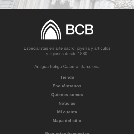
Especialistas en arte sacro, joyería y artículos
religiosos desde 1880.
Antigua Botiga Catedral Barcelona
Tienda
Encuéntranos
Quienes somos
Noticias
Mi cuenta
Mapa del sitio
Preguntas frecuentes