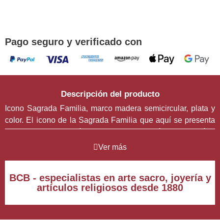
DEVOCIONES
Promoción válida hasta fin de existencias en compras
superiores a 30 €
Pago seguro y verificado con
Descripción del producto
Icono Sagrada Familia, marco madera semicircular, plata y
color. El icono de la Sagrada Familia que aquí se presenta
es una obra de carácter devocional y artístico que aúna
tradición iconográfica bizantina y técnicas contemporáneas
Ver más
de reproducción. Esta pieza está disponible en tres tamaños
distintos —pequeño (16 × 12 cm), mediano (20 × 15 cm) y
BCB - especialistas en arte sacro, joyería y
grande (22,5 × 17,5 cm)—, adaptándose así a diversos
artículos religiosos desde 1880
espacios y necesidades litúrgicas o personales.
Su estructura está elaborada en madera con un diseño