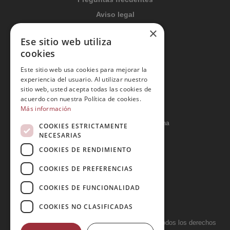
Aviso legal
Condiciones generales
×
Ese sitio web utiliza
Política de privacidad
cookies
Política de cookies
Este sitio web usa cookies para mejorar la
Política Integrada
experiencia del usuario. Al utilizar nuestro
sitio web, usted acepta todas las cookies de
Tratamiento de datos
acuerdo con nuestra Política de cookies.
Más información
Carrer del Duc, 12 - 08002 Barcelona
COOKIES ESTRICTAMENTE
NECESARIAS
COOKIES DE RENDIMIENTO
info@tiendareligiosabcb.com
COOKIES DE PREFERENCIAS
COOKIES DE FUNCIONALIDAD
682 447 278
COOKIES NO CLASIFICADAS
Copyright 2026 © LA HORMIGA DE ORO S.L. - Todos los derechos