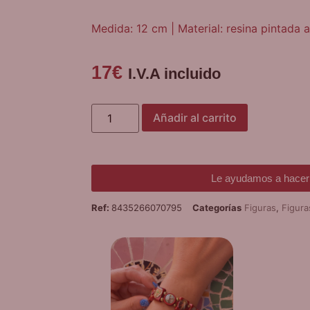
Medida: 12 cm | Material: resina pintada
17
€
I.V.A incluido
Añadir al carrito
Le ayudamos a hacer 
Ref:
8435266070795
Categorías
Figuras
,
Figura
¡
PUL
D