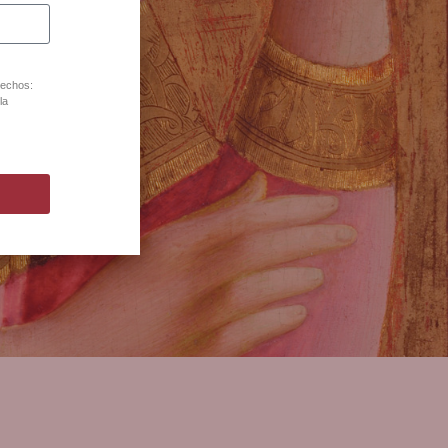
rechos:
lona
la