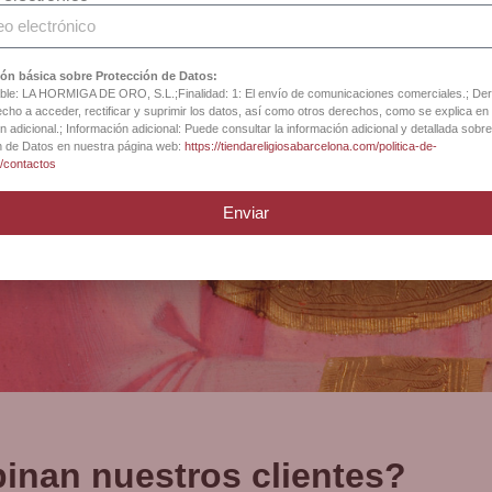
ón básica sobre Protección de Datos:
le: LA HORMIGA DE ORO, S.L.;Finalidad: 1: El envío de comunicaciones comerciales.; De
iga Catedral Barce
cho a acceder, rectificar y suprimir los datos, así como otros derechos, como se explica en 
n adicional.; Información adicional: Puede consultar la información adicional y detallada sobre
n de Datos en nuestra página web:
https://tiendareligiosabarcelona.com/politica-de-
d/contactos
Enviar
inan nuestros clientes?