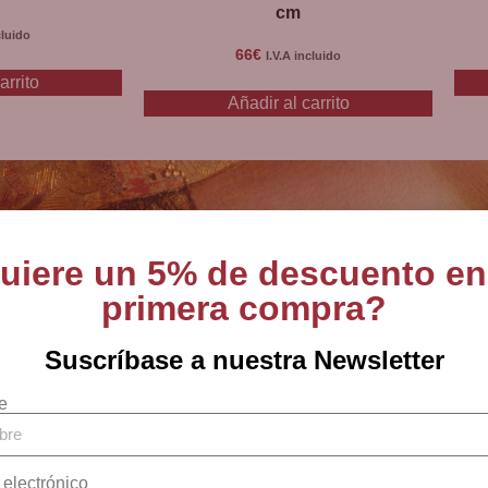
cm
cluido
66
€
I.V.A incluido
arrito
Añadir al carrito
uiere un 5% de descuento en
primera compra?
Suscríbase a nuestra Newsletter
tas en arte sacro, 
e
religiosos desde 18
 electrónico