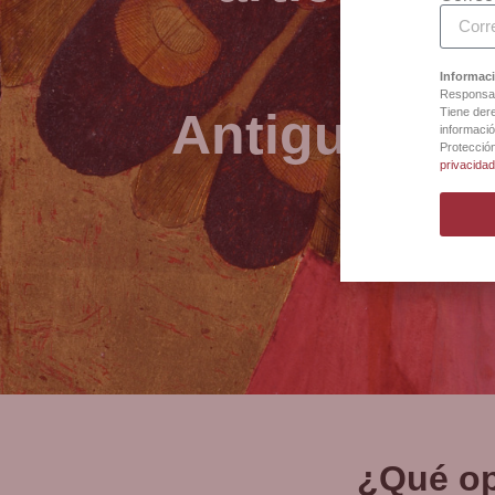
Informaci
Responsab
Antigua Bot
Tiene dere
informació
Protecció
privacida
¿Qué op