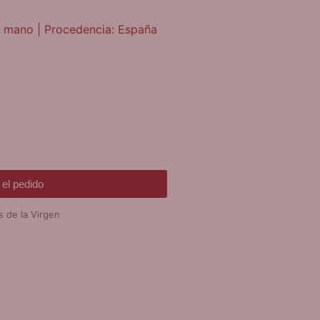
 a mano | Procedencia: España
el pedido
s de la Virgen
DE REGALO!
SERA VARIAS
EVOCIONES