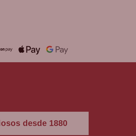
álida hasta fin de existencias en
mpras superiores a 30 €
igiosos desde 1880