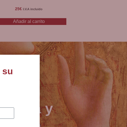
25
€
I.V.A incluido
Añadir al carrito
 su
joyería y
80