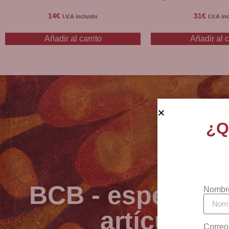
14
€
31
€
I.V.A incluido
I.V.A in
Añadir al carrito
Añadir al c
¿Q
BCB - especialis
Nombr
artículos 
Correo