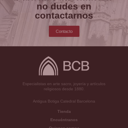
no dudes en
contactarnos
Contacto
Especialistas en arte sacro, joyería y artículos
religiosos desde 1880.
Antigua Botiga Catedral Barcelona
Tienda
Encuéntranos