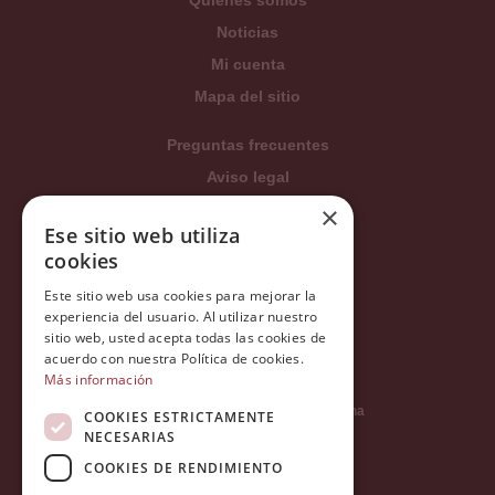
Quienes somos
Noticias
Mi cuenta
Mapa del sitio
Preguntas frecuentes
Aviso legal
×
Condiciones generales
Ese sitio web utiliza
Política de privacidad
cookies
Política de cookies
Este sitio web usa cookies para mejorar la
Política Integrada
experiencia del usuario. Al utilizar nuestro
sitio web, usted acepta todas las cookies de
Tratamiento de datos
acuerdo con nuestra Política de cookies.
Más información
Carrer del Duc, 12 - 08002 Barcelona
COOKIES ESTRICTAMENTE
NECESARIAS
COOKIES DE RENDIMIENTO
info@tiendareligiosabcb.com