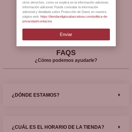
clientes?
otros derechos, como se explica en la información adicional.;
Información adicional: Puede consultar la información
adicional y detallada sobre Protección de Datos en nuestra
página web:
https://tiendareligiosabarcelona.com/politica-de-
privacidad/contactos
Ver más opiniones
Enviar
FAQS
¿Cómo podemos ayudarle?
¿DÓNDE ESTAMOS?
¿CUÁL ES EL HORARIO DE LA TIENDA?