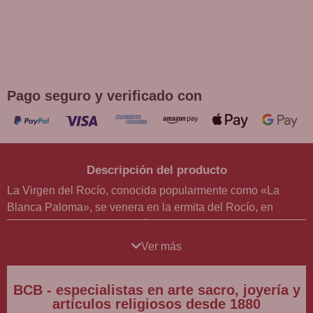
¡DE REGALO! PULSERA VARIAS
DEVOCIONES
Promoción válida hasta fin de existencias en compras
superiores a 30 €
Pago seguro y verificado con
Descripción del producto
La Virgen del Rocío, conocida popularmente como «La
Blanca Paloma», se venera en la ermita del Rocío, en
Almonte (Huelva). La romería en su honor es una de las
más importantes de España, conocida internacionalmente, y
Ver más
congrega cada año a más de un millón de personas.
BCB - especialistas en arte sacro, joyería y
artículos religiosos desde 1880