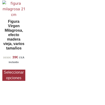
Figura
Virgen
Milagrosa,
efecto
madera
vieja, varios
tamaños
39
€
I.V.A
DESDE:
incluido
Seleccionar
opciones