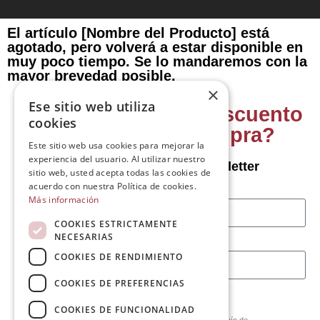
El artículo [Nombre del Producto] está
agotado, pero volverá a estar disponible en
muy poco tiempo. Se lo mandaremos con la
mayor brevedad posible.
×
Ese sitio web utiliza
¿Quiere un 5% de descuento
cookies
en su primera compra?
Este sitio web usa cookies para mejorar la
experiencia del usuario. Al utilizar nuestro
Suscríbase a nuestra Newsletter
sitio web, usted acepta todas las cookies de
acuerdo con nuestra Política de cookies.
Nombre
Más información
COOKIES ESTRICTAMENTE
NECESARIAS
Correo electrónico
COOKIES DE RENDIMIENTO
COOKIES DE PREFERENCIAS
Información básica sobre Protección de Datos:
COOKIES DE FUNCIONALIDAD