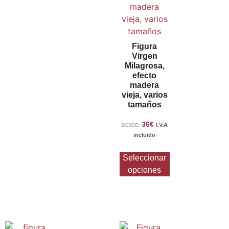
Figura
Virgen
Milagrosa,
efecto
madera
vieja, varios
tamaños
36
€
I.V.A
DESDE:
incluido
Seleccionar
opciones