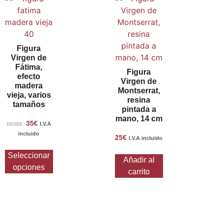
Figura
Virgen de
Fátima,
Figura
efecto
Virgen de
madera
Montserrat,
vieja, varios
resina
tamaños
pintada a
mano, 14 cm
35
€
I.V.A
DESDE:
incluido
25
€
I.V.A incluido
Seleccionar
Añadir al
opciones
carrito