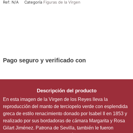
Ref:
N/A
Categoría
Figuras de la Virgen
¡DE REGALO! PULSERA VARIAS
DEVOCIONES
Promoción válida hasta fin de existencias en compras
superiores a 30 €
Pago seguro y verificado con
Descripción del producto
En esta imagen de la Virgen de los Reyes lleva la
reproducción del manto de terciopelo verde con esplendida
greca de estilo renacimiento donado por Isabel II en 1853 y
realizado por sus bordadoras de cámara Margarita y Rosa
Gilart Jiménez. Patrona de Sevilla, también le fueron