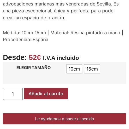
advocaciones marianas más veneradas de Sevilla. Es
una pieza escepcional, única y perfecta para poder
crear un espacio de oración.
Medida: 10cm 15cm | Material: Resina pintado a mano |
Procedencia: España
Desde:
52
€
I.V.A incluido
ELEGIR TAMAÑO
10cm
15cm
Añadir al carrito
Le ayudamos a hacer el pedido