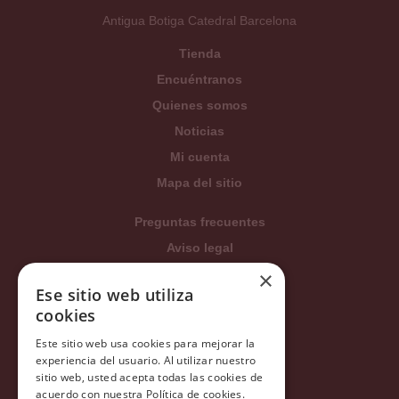
Antigua Botiga Catedral Barcelona
Tienda
Encuéntranos
Quienes somos
Noticias
Mi cuenta
Mapa del sitio
Preguntas frecuentes
Aviso legal
Condiciones generales
×
Ese sitio web utiliza
Política de privacidad
cookies
Política de cookies
Este sitio web usa cookies para mejorar la
Política Integrada
experiencia del usuario. Al utilizar nuestro
Tratamiento de datos
sitio web, usted acepta todas las cookies de
acuerdo con nuestra Política de cookies.