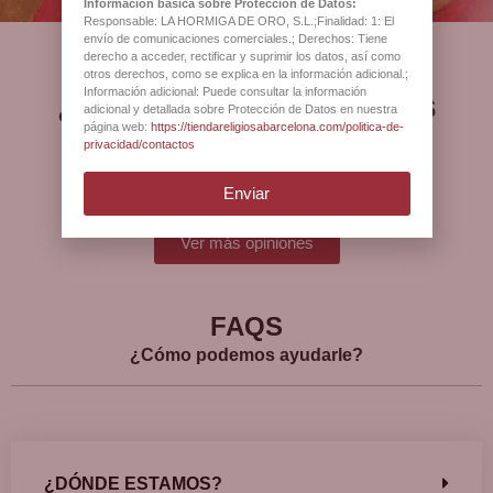
Información básica sobre Protección de Datos:
Responsable: LA HORMIGA DE ORO, S.L.;Finalidad: 1: El
envío de comunicaciones comerciales.; Derechos: Tiene
derecho a acceder, rectificar y suprimir los datos, así como
otros derechos, como se explica en la información adicional.;
Información adicional: Puede consultar la información
¿Qué opinan nuestros
adicional y detallada sobre Protección de Datos en nuestra
página web:
https://tiendareligiosabarcelona.com/politica-de-
clientes?
privacidad/contactos
Enviar
Ver más opiniones
FAQS
¿Cómo podemos ayudarle?
¿DÓNDE ESTAMOS?