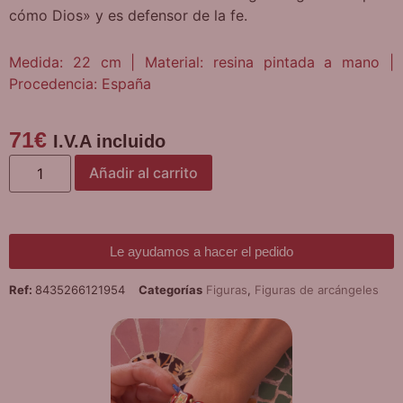
cómo Dios» y es defensor de la fe.
Medida: 22 cm | Material: resina pintada a mano |
Procedencia: España
71
€
I.V.A incluido
Añadir al carrito
Le ayudamos a hacer el pedido
Ref:
8435266121954
Categorías
Figuras
,
Figuras de arcángeles