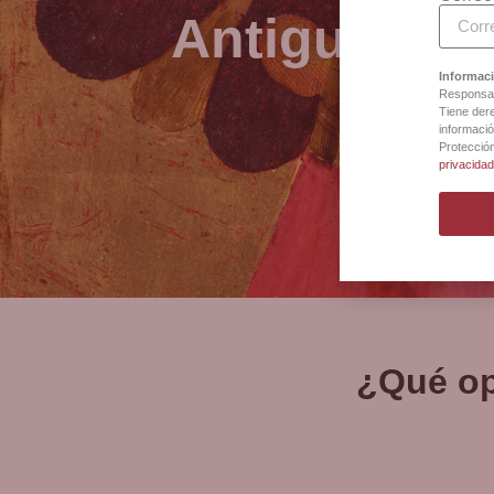
Antigua Bot
Informaci
Responsab
Tiene dere
informació
Protecció
privacida
¿Qué op