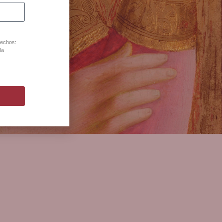
lona
rechos:
la