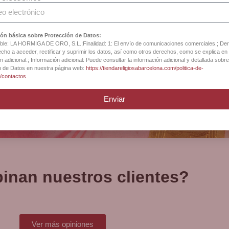
iga Catedral Barce
ón básica sobre Protección de Datos:
le: LA HORMIGA DE ORO, S.L.;Finalidad: 1: El envío de comunicaciones comerciales.; De
cho a acceder, rectificar y suprimir los datos, así como otros derechos, como se explica en 
n adicional.; Información adicional: Puede consultar la información adicional y detallada sobre
n de Datos en nuestra página web:
https://tiendareligiosabarcelona.com/politica-de-
d/contactos
Enviar
inan nuestros clientes?
Ver más opiniones