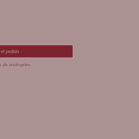
el pedido
s de arcángeles
DE REGALO!
SERA VARIAS
EVOCIONES
álida hasta fin de existencias en
mpras superiores a 30 €