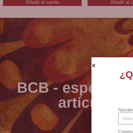
Añadir al carrito
Añadir al c
¿Q
BCB - especialis
artículos 
Nombr
Correo