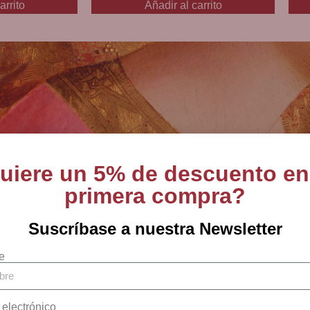
arrito
Añadir al carrito
uiere un 5% de descuento en
primera compra?
tas en arte sacro, 
Suscríbase a nuestra Newsletter
religiosos desde 18
e
 electrónico