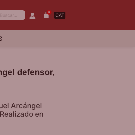
0
CAT
€
ngel defensor,
uel Arcángel
 Realizado en