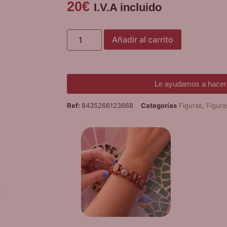
20
€
I.V.A incluido
Añadir al carrito
Le ayudamos a hacer 
Ref:
8435266123668
Categorías
Figuras
,
Figura
¡
PUL
D
Promoción v
co