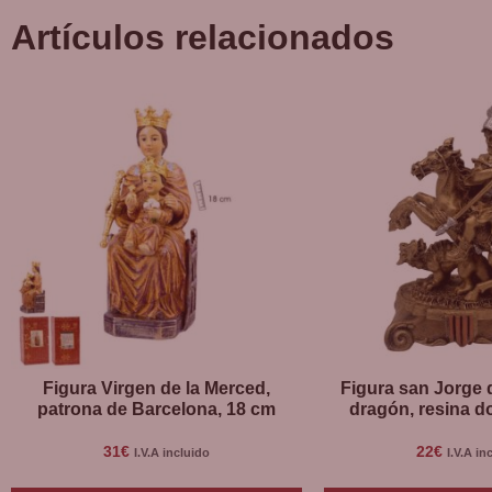
Artículos relacionados
Figura Virgen de la Merced,
Figura san Jorge 
patrona de Barcelona, 18 cm
dragón, resina d
31
€
22
€
I.V.A incluido
I.V.A in