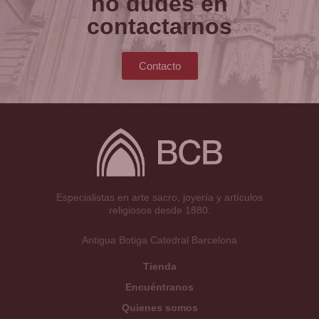
no dudes en
contactarnos
Contacto
Especialistas en arte sacro, joyería y artículos
religiosos desde 1880.
Antigua Botiga Catedral Barcelona
Tienda
Encuéntranos
Quienes somos