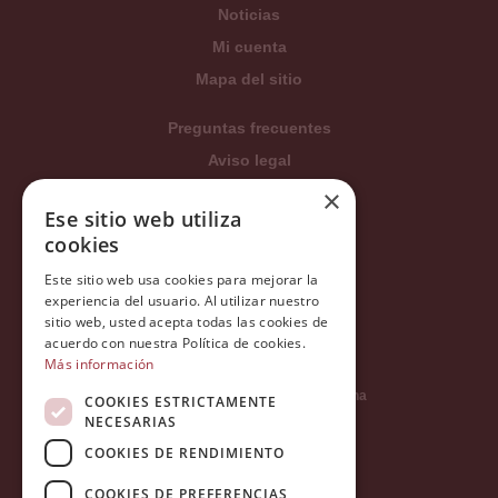
Noticias
Mi cuenta
Mapa del sitio
Preguntas frecuentes
Aviso legal
Condiciones generales
×
Ese sitio web utiliza
Política de privacidad
cookies
Política de cookies
Este sitio web usa cookies para mejorar la
Política Integrada
experiencia del usuario. Al utilizar nuestro
Tratamiento de datos
sitio web, usted acepta todas las cookies de
acuerdo con nuestra Política de cookies.
Más información
Carrer del Duc, 12 - 08002 Barcelona
COOKIES ESTRICTAMENTE
NECESARIAS
COOKIES DE RENDIMIENTO
info@tiendareligiosabcb.com
COOKIES DE PREFERENCIAS