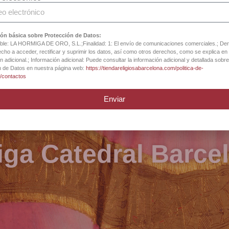
ón básica sobre Protección de Datos:
le: LA HORMIGA DE ORO, S.L.;Finalidad: 1: El envío de comunicaciones comerciales.; De
tas en arte sacro, 
cho a acceder, rectificar y suprimir los datos, así como otros derechos, como se explica en 
n adicional.; Información adicional: Puede consultar la información adicional y detallada sobre
n de Datos en nuestra página web:
https://tiendareligiosabarcelona.com/politica-de-
religiosos desde 18
d/contactos
Enviar
iga Catedral Barce