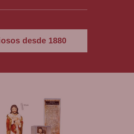
a roca rugosa. Sus manos, delicadamente
l cielo estrellado, revelan una conexión
igiosos desde 1880
ara acompañarlo en este momento crucial:
e Jesús. La representación visual de los
e despiertos y alerta en los momentos de
o conmovedor es conocido como la oración
 crucial en la Semana Santa, marcando el
de su Padre.
le, aparte de él ese cáliz de sufrimiento.
mor supremo que cambiaría el curso de la