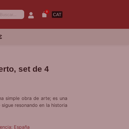
0
CAT
€
rto, set de 4
a simple obra de arte; es una
sigue resonando en la historia
dencia: España