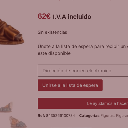
62
€
I.V.A incluido
Sin existencias
Únete a la lista de espera para recibir u
esté disponible
Introduce
tu
dirección
de
correo
Unirse a la lista de espera
para
unirte
a
la
Le ayudamos a hacer 
lista
de
Ref:
8435266130734
Categorías
Figuras
,
Figura
espera
de
este