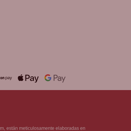
DE REGALO!
SERA VARIAS
EVOCIONES
álida hasta fin de existencias en
mpras superiores a 30 €
 cm, están meticulosamente elaboradas en