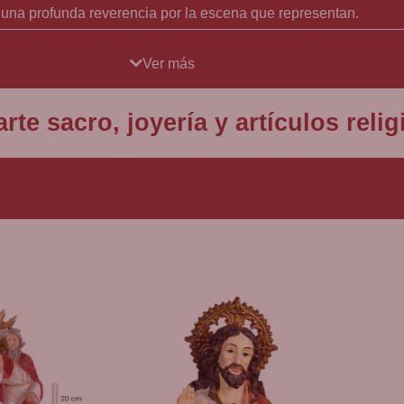
 una profunda reverencia por la escena que representan.
 encuentra Jesús, de rodillas sobre la tierra, apoyado en un
Ver más
la intensidad del momento. Los ojos de Jesús, alzados hacia e
ación directa con su Padre celestial.
rte sacro, joyería y artículos rel
bre rocas ásperas. Estos son los apóstoles que Jesús llamó p
ostros tranquilos contrastan con la intensidad del momento d
cordándonos la fragilidad humana y la dificultad de manteners
 un contexto más amplio de la narrativa bíblica. Este moment
de dolor del rosario. Además, este episodio desempeña un papel
miento y la crucifixión, se somete humildemente a la voluntad 
a Jesús orando fervientemente a Dios, pidiéndole que si es posib
oluntad divina sobre la suya propia, un acto de sacrificio y a