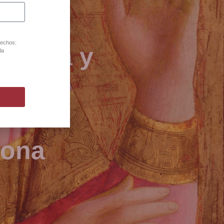
rechos:
joyería y
la
80
lona