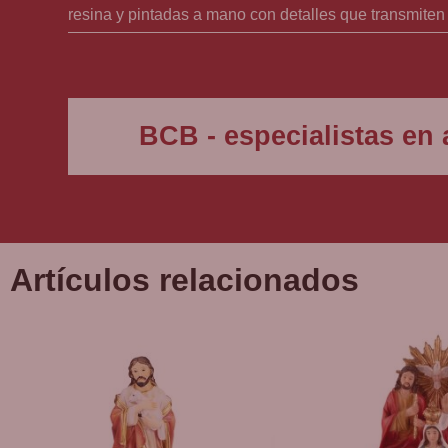
resina y pintadas a mano con detalles que transmiten
En el centro de esta conmovedora representación se
esculpidas y unidas en ferviente oración, reflejan 
espiritual profunda mientras se sumerge en la comunic
BCB - especialistas en a
A su alrededor, tres figuras dormidas descansan so
Pedro, Santiago y Juan. Sus posturas relajadas y r
apóstoles dormidos añade una capa de simbolismo, re
mayor prueba.
Artículos relacionados
La escena en el huerto de los olivos se enmarca en
en el huerto de Getsemaní, y es el primer misterio 
momento en que Jesús, enfrentando el inminente sufri
La historia, narrada en Mateo 26, 36-46, nos muestra 
Sin embargo, en última instancia, Jesús acepta la v
historia.