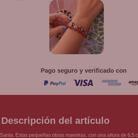
producto
¡
PUL
D
Promoción v
co
Pago seguro y verificado con
Descripción del artículo
a Santa. Estas pequeñas obras maestras, con una altura de 6,5