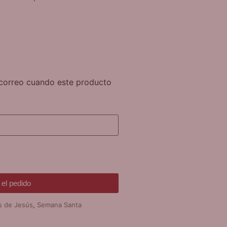
n correo cuando este producto
el pedido
s de Jesús
,
Semana Santa