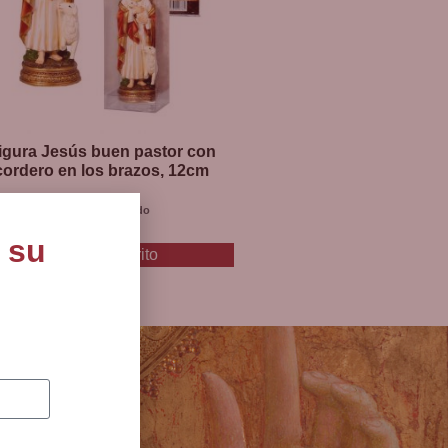
igura Jesús buen pastor con
cordero en los brazos, 12cm
20
€
I.V.A incluido
 su
Añadir al carrito