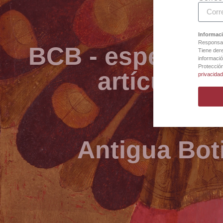
Informaci
Responsab
BCB - especialis
Tiene dere
informació
Protecció
artículos 
privacida
Antigua Bot