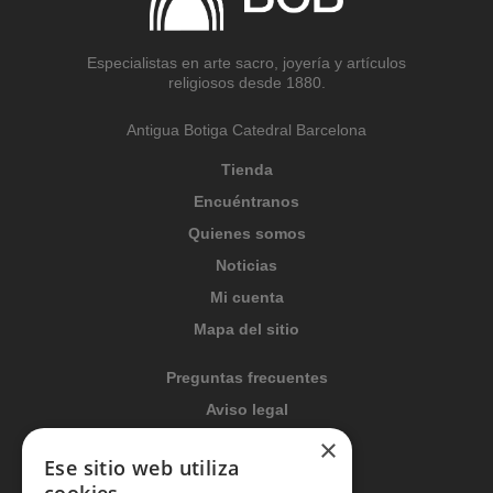
Especialistas en arte sacro, joyería y artículos
religiosos desde 1880.
Antigua Botiga Catedral Barcelona
Tienda
Encuéntranos
Quienes somos
Noticias
Mi cuenta
Mapa del sitio
Preguntas frecuentes
Aviso legal
×
Condiciones generales
Ese sitio web utiliza
Política de privacidad