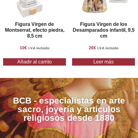
de Triana en Sevilla, España. La devoción a esta
advocación mariana es muy arraigada en Andalucía, donde
se celebran numerosas fiestas y procesiones en su honor.
Figura Virgen de
Figura Virgen de los
Montserrat, efecto piedra,
Desamparados infantil, 9,5
8,5 cm
cm
En conclusión, la figura de María Auxiliadora de Triana,
conocida como «la Sentaíta», es una obra de arte preciosa y
10
€
26
€
I.V.A incluido
I.V.A incluido
elaborada que capta la belleza y el amor de la advocación
mariana de María Auxiliadora. Su diseño detallado y su
Añadir al carrito
Leer más
acabado cuidadoso hacen que esta figura sea un objeto
valioso para los devotos y coleccionistas religiosos.
Disponible en la tienda BCB en dos tamaños, esta figura es
una adición única y significativa a cualquier colección
religiosa.
BCB - especialistas en arte
sacro, joyería y artículos
religiosos desde 1880