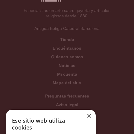
Especialistas en arte sacro, joyería y artículos
religiosos desde 1880.
Antigua Botiga Catedral Barcelona
Tienda
Encuéntranos
Quienes somos
Noticias
Mi cuenta
Mapa del sitio
Preguntas frecuentes
Aviso legal
Condiciones generales
×
Ese sitio web utiliza
Política de privacidad
cookies
Política de cookies