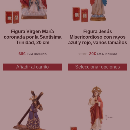
la Semana Santa y simbolizó la llegada del Mesías
prometido en el Antiguo Testamento. La entrada de Jesús en
Jerusalén también fue un punto de inflexión en su
ministerio, ya que fue el comienzo de los eventos que
llevarían a su crucifixión y resurrección.
Figura Virgen María
Figura Jesús
coronada por la Santísima
Misericordioso con rayos
Trinidad, 20 cm
azul y rojo, varios tamaños
La figura de Jesús está elaborada en resina y ha sido
pintada a mano con gran detalle y cuidado para lograr un
68
€
20
€
I.V.A incluido
I.V.A incluido
DESDE:
acabado impecable. La figura muestra a Jesús montado en
un pequeño pollino, lo que indica humildad y sencillez,
Añadir al carrito
Seleccionar opciones
valores que fueron importantes en su vida y enseñanzas.
Con la mano derecha levantada, Jesús hace el gesto de
bendición, una señal de su poder divino y de su amor por
todos los seres humanos. La mano izquierda sostiene una
palma, un símbolo de victoria y triunfo, que se relaciona con
el triunfo de Jesús sobre la muerte y el pecado.
La figura de Jesús está vestida con una túnica blanca y un