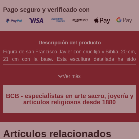
Pago seguro y verificado con
Descripción del producto
Figura de san Francisco Javier con crucifijo y Biblia, 20 cm,
21 cm con la base. Esta escultura detallada ha sido
cuidadosamente elaborada en resina, un material que
permite la precisión en los rasgos y una durabilidad que
Ver más
asegura la longevidad de esta pieza.
BCB - especialistas en arte sacro, joyería y
La meticulosa pintura a mano resalta los detalles y la
artículos religiosos desde 1880
belleza de la figura. San Francisco Javier está vestido con
una sotana que cae en pliegues suaves y una alba blanca
que simboliza la pureza y la entrega a la fe. La estola roja,
adornada con detalles dorados finamente trabajados, añade
Artículos relacionados
un toque de majestuosidad y solemnidad a la vestimenta del