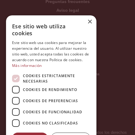
Preguntas frecuentes
Aviso legal
×
Condiciones generales
Ese sitio web utiliza
Política de privacidad
cookies
Política de cookies
Este sitio web usa cookies para mejorar la
Política Integrada
experiencia del usuario. Al utilizar nuestro
sitio web, usted acepta todas las cookies de
Tratamiento de datos
acuerdo con nuestra Política de cookies.
Más información
Carrer del Duc, 12 - 08002 Barcelona
COOKIES ESTRICTAMENTE
NECESARIAS
COOKIES DE RENDIMIENTO
info@tiendareligiosabcb.com
COOKIES DE PREFERENCIAS
COOKIES DE FUNCIONALIDAD
682 447 278
COOKIES NO CLASIFICADAS
Copyright 2026 © LA HORMIGA DE ORO S.L. - Todos los derechos