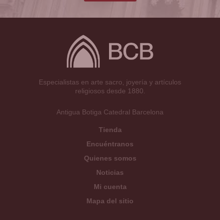
Especialistas en arte sacro, joyería y artículos
religiosos desde 1880.
Antigua Botiga Catedral Barcelona
Tienda
Encuéntranos
Quienes somos
Noticias
Mi cuenta
Mapa del sitio