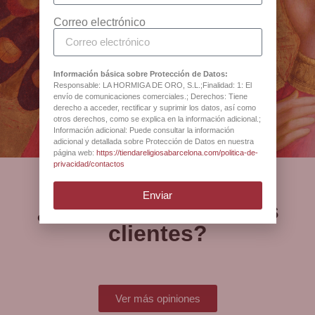
Disponible en BCB, tienda religiosa Barcelona.
sacro, joyería y artículos
Correo electrónico
religiosos desde 1880
Información básica sobre Protección de Datos:
Antigua Botiga Catedral
Responsable: LA HORMIGA DE ORO, S.L.;Finalidad: 1: El
envío de comunicaciones comerciales.; Derechos: Tiene
Barcelona
derecho a acceder, rectificar y suprimir los datos, así como
otros derechos, como se explica en la información adicional.;
Información adicional: Puede consultar la información
adicional y detallada sobre Protección de Datos en nuestra
página web:
https://tiendareligiosabarcelona.com/politica-de-
privacidad/contactos
Enviar
¿Qué opinan nuestros
clientes?
Ver más opiniones