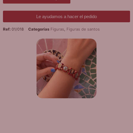
para
unirte
a
la
Le ayudamos a hacer el pedido
lista
de
Ref:
01/018
Categorías
Figuras
,
Figuras de santos
espera
de
este
producto
¡DE REGALO! PULSERA VARIAS
DEVOCIONES
Promoción válida hasta fin de existencias en compras
superiores a 30 €