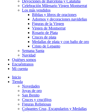
Devociones de Barcelona y Cataluña
Celebración Milenario Virgen Montserrat
Los más vendidos
Biblias y libros de oraciones
Adornos y decoraciones navideñas
Figuras de la Virgen
Virgen de Montserrat
Rosario de Plata
Cruces de plata
Medallas de plata y con baño de oro
Cristo de Lepanto
Semana Santa
Navidad
Quiénes somos
Encuéntranos
Mi cuenta
Inicio
Tienda
Novedades
Joyas de oro
San Benito
Cruces y crucifijos
Figuras Religiosas
Colgantes Cruz, Escapularios y Medallas