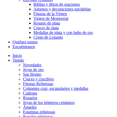
Biblias y libros de oraciones
Adornos y decoraciones navideñas
Figuras de la Virgen
Virgen de Montserrat
Rosario de plata
Cruces de plata
Medallas de plata y con baño de oro
Cristo de Lepanto
Quiénes somos
Encuéntranos
Inicio
Tienda
Novedades
Joyas de oro
San Benito
Cruces y crucifijos
Figuras Religiosas
Colgantes cruz, escapularios y medallas
Cadenas
Rosarios
Joyas de los primeros cristianos
Ángeles
Estampas religiosas
Regalos religiosos