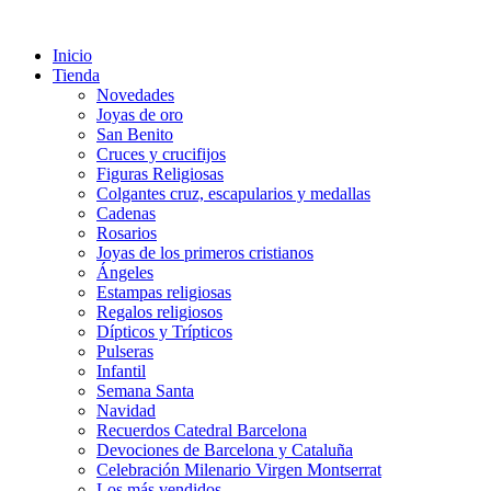
Ir
al
Inicio
contenido
Tienda
Novedades
Joyas de oro
San Benito
Cruces y crucifijos
Figuras Religiosas
Colgantes cruz, escapularios y medallas
Cadenas
Rosarios
Joyas de los primeros cristianos
Ángeles
Estampas religiosas
Regalos religiosos
Dípticos y Trípticos
Pulseras
Infantil
Semana Santa
Navidad
Recuerdos Catedral Barcelona
Devociones de Barcelona y Cataluña
Celebración Milenario Virgen Montserrat
Los más vendidos