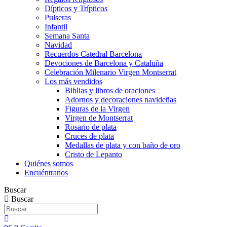
Dípticos y Trípticos
Pulseras
Infantil
Semana Santa
Navidad
Recuerdos Catedral Barcelona
Devociones de Barcelona y Cataluña
Celebración Milenario Virgen Montserrat
Los más vendidos
Biblias y libros de oraciones
Adornos y decoraciones navideñas
Figuras de la Virgen
Virgen de Montserrat
Rosario de plata
Cruces de plata
Medallas de plata y con baño de oro
Cristo de Lepanto
Quiénes somos
Encuéntranos
Buscar
Buscar