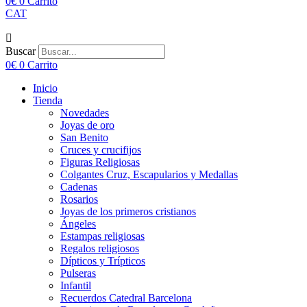
0
€
0
Carrito
CAT
Buscar
0
€
0
Carrito
Inicio
Tienda
Novedades
Joyas de oro
San Benito
Cruces y crucifijos
Figuras Religiosas
Colgantes Cruz, Escapularios y Medallas
Cadenas
Rosarios
Joyas de los primeros cristianos
Ángeles
Estampas religiosas
Regalos religiosos
Dípticos y Trípticos
Pulseras
Infantil
Recuerdos Catedral Barcelona