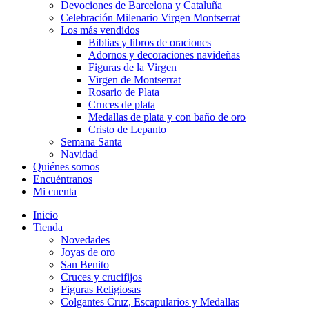
Devociones de Barcelona y Cataluña
Celebración Milenario Virgen Montserrat
Los más vendidos
Biblias y libros de oraciones
Adornos y decoraciones navideñas
Figuras de la Virgen
Virgen de Montserrat
Rosario de Plata
Cruces de plata
Medallas de plata y con baño de oro
Cristo de Lepanto
Semana Santa
Navidad
Quiénes somos
Encuéntranos
Mi cuenta
Inicio
Tienda
Novedades
Joyas de oro
San Benito
Cruces y crucifijos
Figuras Religiosas
Colgantes Cruz, Escapularios y Medallas