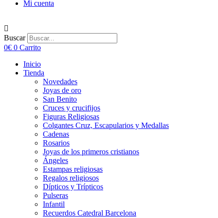
Mi cuenta
Buscar
0
€
0
Carrito
Inicio
Tienda
Novedades
Joyas de oro
San Benito
Cruces y crucifijos
Figuras Religiosas
Colgantes Cruz, Escapularios y Medallas
Cadenas
Rosarios
Joyas de los primeros cristianos
Ángeles
Estampas religiosas
Regalos religiosos
Dípticos y Trípticos
Pulseras
Infantil
Recuerdos Catedral Barcelona