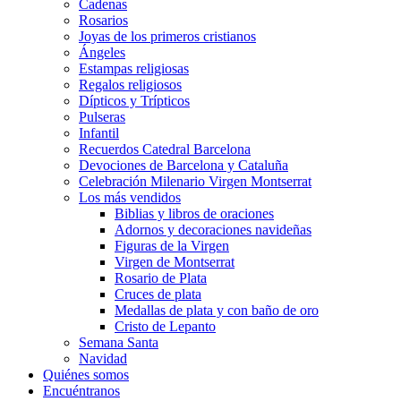
Cadenas
Rosarios
Joyas de los primeros cristianos
Ángeles
Estampas religiosas
Regalos religiosos
Dípticos y Trípticos
Pulseras
Infantil
Recuerdos Catedral Barcelona
Devociones de Barcelona y Cataluña
Celebración Milenario Virgen Montserrat
Los más vendidos
Biblias y libros de oraciones
Adornos y decoraciones navideñas
Figuras de la Virgen
Virgen de Montserrat
Rosario de Plata
Cruces de plata
Medallas de plata y con baño de oro
Cristo de Lepanto
Semana Santa
Navidad
Quiénes somos
Encuéntranos